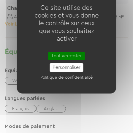
Ce site utilise des
Chambre Jaune
Cuisine
cookies et vous donne
4 Personnes
24 M²
5 Personnes
16 M²
le contrôle sur ceux
Voir Le Logement
Voir Le Logement
que vous souhaitez
activer
Équipements
Tout accepter
Personnaliser
Equipements
Politique de confidentialité
Wifi gratuit
Langues parlées
Français
Anglais
Modes de paiement