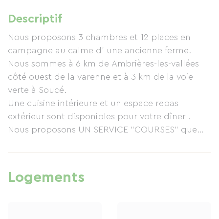
Descriptif
Nous proposons 3 chambres et 12 places en
campagne au calme d' une ancienne ferme.
Nous sommes à 6 km de Ambrières-les-vallées
côté ouest de la varenne et à 3 km de la voie
verte à Soucé.
Une cuisine intérieure et un espace repas
extérieur sont disponibles pour votre dîner .
Nous proposons UN SERVICE "COURSES" que
vous retrouverez en cuisine à votre arrivée.
Le petit déjeuner est compris dans le tarif. jus de
pomme et confitures sont issus de nos fruits sans
Logements
aucun traitement.
Vous pourrez laver vos vélos les mettre en
charge et les ranger à l'abri.