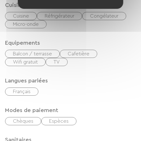
Cuisine
Cuisine
Réfrigérateur
Congélateur
Micro-onde
Equipements
Balcon / terrasse
Cafetière
Wifi gratuit
TV
Langues parlées
Français
Modes de paiement
Chèques
Espèces
Sanitaires