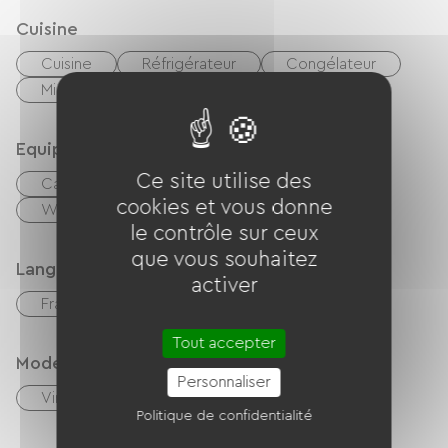
Cuisine
Cuisine
Réfrigérateur
Congélateur
Micro-onde
Four
Equipements
Ce site utilise des
Cafetière
Lave linge
Sèche linge
cookies et vous donne
Wifi gratuit
TV
le contrôle sur ceux
que vous souhaitez
Langues parlées
activer
Français
Anglais
Tout accepter
Modes de paiement
Personnaliser
Virement
Chèques
Espèces
Politique de confidentialité