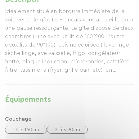
Idéalement situé en bordure immédiate de la
voie verte, le gîte Le Français vous accueille pour
une pause ressourçante. Le gîte dispose de deux
chambres ( une avec un lit de 160*200, l'autre
deux lits de 90*190), cuisine équipée ( lave linge,
sèche linge,lave vaisselle, frigo, congélateur,
hotte, plaque induction, micro-ondes, cafetière
filtre, tassimo, airfryer, grille pain etc), un
spacieux salon séjour, une salle de douche et
wc. Un garage est mis à disposition ainsi qu'un
espace extérieur avec salon de jardin, deux bains
Équipements
de soleil, barbecue. Une place de parking privée
avec caméra de vidéo surveillance devant
Couchage
l'immeuble.
1 Lits 160cm
2 Lits 90cm