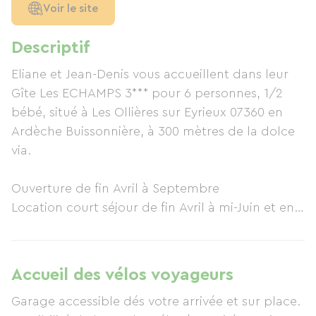
Voir le site
Descriptif
Eliane et Jean-Denis vous accueillent dans leur
Gîte Les ECHAMPS 3*** pour 6 personnes, 1/2
bébé, situé à Les Ollières sur Eyrieux 07360 en
Ardèche Buissonnière, à 300 mètres de la dolce
via.
Ouverture de fin Avril à Septembre
Location court séjour de fin Avril à mi-Juin et en
Septembre.
Location à la semaine de mi-Juin à fin Août
Accueil des vélos voyageurs
Profitez de l'arrière saison champignon...
Garage accessible dés votre arrivée et sur place.
balades le long de la dolce via à pied en vélo.....