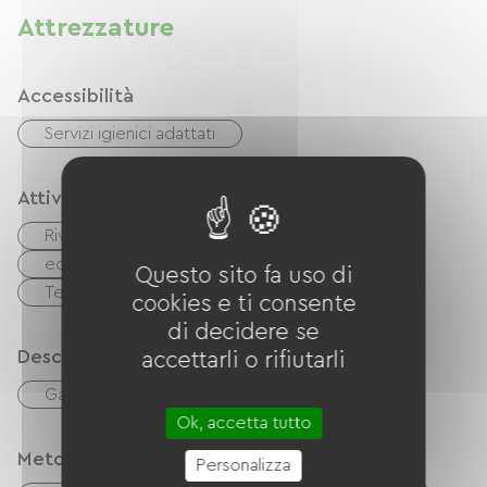
Attrezzature
Accessibilità
Servizi igienici adattati
Attività
Riviere
Pesca
Escursionismo
equitazione
Bici
Via Verde
Questo sito fa uso di
Terreno di gioco
Area pic-nic
cookies e ti consente
di decidere se
Descrizione
accettarli o rifiutarli
Garage
Ok, accetta tutto
Metodi di pagamento
Personalizza