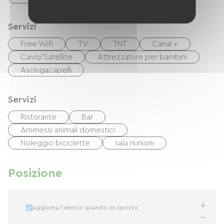
Servizi
Free Wifi
TV
TNT
Canal +
Cavo/Satellite
Attrezzature per bambini
Asciugacapelli
Servizi
Ristorante
Bar
Ammessi animali domestici
Noleggio biciclette
sala riunioni
Posizione
Aggiorna l'elenco quando mi sposto