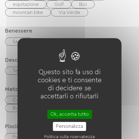
equitazione
Golf
Bici
mountain bike
Via Verde
Benessere
Sauna
Descrizione
Terrazzo
Questo sito fa uso di
cookies e ti consente
di decidere se
Metodi di pagamento
accettarli o rifiutarli
Carta di credito
contanti
Buoni vacanza (ANCV)
Trasferimento
Ok, accetta tutto
Piscina
Personalizza
Piscina all'aperto
Politica sulla riservatezza