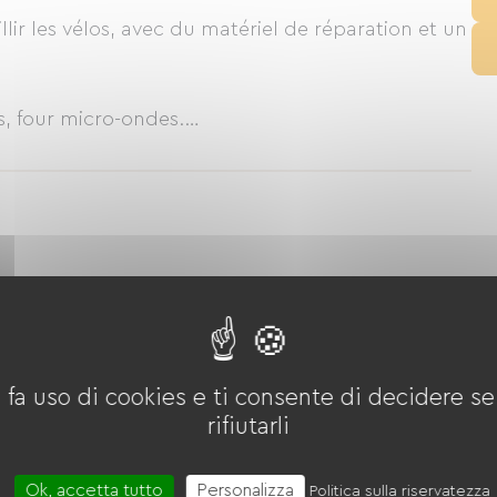
r les vélos, avec du matériel de réparation et un
s, four micro-ondes.
i
 fa uso di cookies e ti consente di decidere se 
rifiutarli
quitazione
Boulodrome / Campo da pétanque
erreno di gioco
Ok, accetta tutto
Personalizza
Politica sulla riservatezza