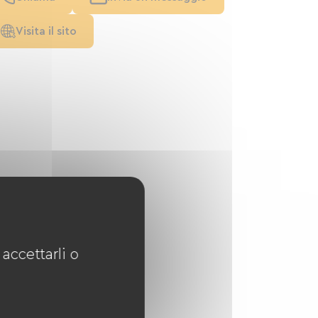
Visita il sito
accettarli o