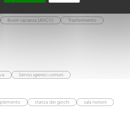
Buoni vacanza (ANCV)
Trasferimento
iva
Servizi igienici comuni
upplemento
stanza dei giochi
sala riunioni