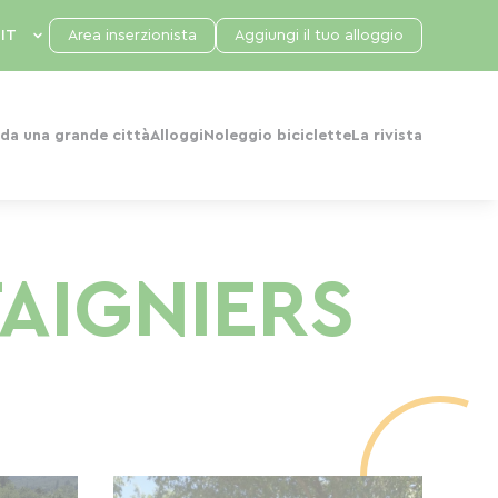
Area inserzionista
Aggiungi il tuo alloggio
da una grande città
Alloggi
Noleggio biciclette
La rivista
AIGNIERS