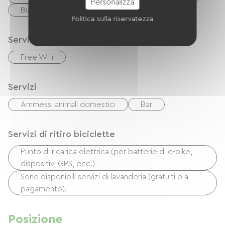
18,00 € / 2 personnes
Personalizza
Buoni vacanza (ANCV)
Trasferimento
(taxe de séjour : 0,29 € / personne)
Politica sulla riservatezza
Servizi
Free Wifi
Servizi
Ammessi animali domestici
Bar
Servizi di ritiro biciclette
Punto di ricarica elettrica (per batterie di e-bike,
dispositivi GPS, ecc.)
Sono disponibili servizi di lavanderia (gratuiti o a
pagamento).
Posizione