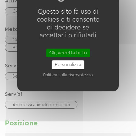
Attività
Questo sito fa uso di
Corpo d'acqua
Campo da tennis
cookies e ti consente
di decidere se
Metodi di pagamento
accettarli o rifiutarli
Controlli
contanti
Buoni vacanza (ANCV)
Ok, accetta tutto
Personalizza
Servizi
Politica sulla riservatezza
Servizi igienici comuni
Servizi
Ammessi animali domestici
Posizione