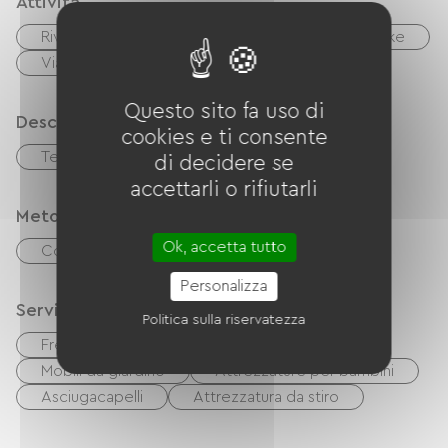
Attività
Riviere
Pesca
Bici
mountain bike
Via Verde
Terreno di gioco
Questo sito fa uso di
Descrizione
cookies e ti consente
Terreno privato recintato
di decidere se
accettarli o rifiutarli
Metodi di pagamento
Ok, accetta tutto
Controlli
Personalizza
Servizi
Politica sulla riservatezza
Free Wifi
TV
Barbecue
Mobili da giardino
Attrezzature per bambini
Asciugacapelli
Attrezzatura da stiro