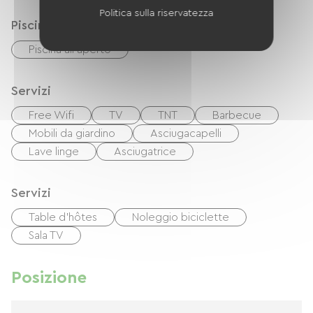
Politica sulla riservatezza
Piscina
Piscina all'aperto
Servizi
Free Wifi
TV
TNT
Barbecue
Mobili da giardino
Asciugacapelli
Lave linge
Asciugatrice
Servizi
Table d'hôtes
Noleggio biciclette
Sala TV
Posizione