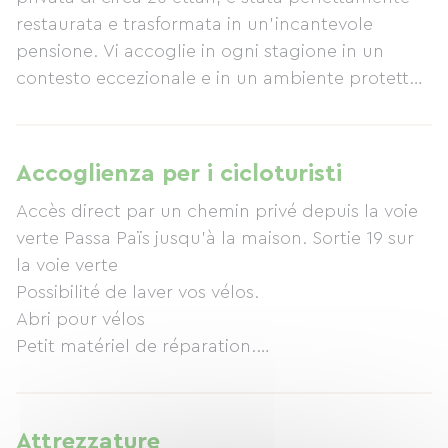
restaurata e trasformata in un'incantevole
pensione. Vi accoglie in ogni stagione in un
contesto eccezionale e in un ambiente protetto
(prati naturali, boschi di latifoglie).
Nell'entroterra dell'Hérault, tra mare e laghi,
questo rifugio di pace delizierà chi cerca
Accoglienza per i cicloturisti
tranquillità, gli amanti della natura e gli
Accès direct par un chemin privé depuis la voie
escursionisti. Nabat le Haut è il punto di
verte Passa Païs jusqu'à la maison. Sortie 19 sur
partenza ideale per esplorare la nostra
la voie verte
magnifica regione. Scoprirete una natura
Possibilité de laver vos vélos.
incontaminata, il suo sottobosco ombroso e i
Abri pour vélos
numerosi sentieri escursionistici a lunga
Petit matériel de réparation.
percorrenza che la circondano. Potrete anche
Nombreuses cartes de randonnées
percorrere la pista ciclabile "Passa Païs", che
collega Bédarieux (Hérault) a Mazamet (Tarn) e
costeggia la proprietà. L'accesso diretto a Nabat
Attrezzature