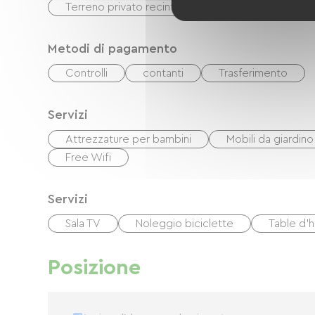
Terreno privato recintato
Terrazzo
Metodi di pagamento
Controlli
contanti
Trasferimento
Servizi
Attrezzature per bambini
Mobili da giardino
Free Wifi
Servizi
Sala TV
Noleggio biciclette
Table d'
Posizione