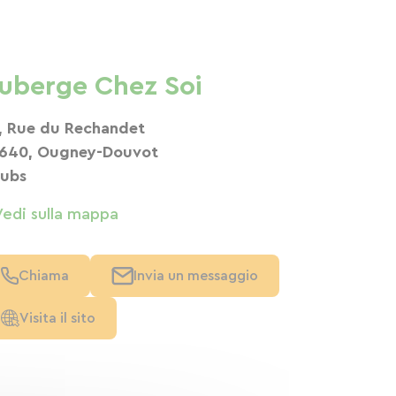
uberge Chez Soi
, Rue du Rechandet
640, Ougney-Douvot
ubs
Vedi sulla mappa
Chiama
Invia un messaggio
Visita il sito