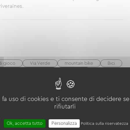
riveraines.
di gioco
Via Verde
mountain bike
Bici
ci nordico / sci di fondo
Sci alpino
Corpo d'acqua
Riviere
 fa uso di cookies e ti consente di decidere se 
rifiutarli
Ok, accetta tutto
Personalizza
Politica sulla riservatezza