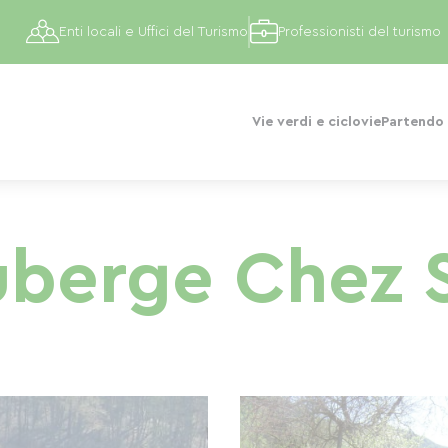
Enti locali e Uffici del Turismo
Professionisti del turismo
Vie verdi e ciclovie
Partendo 
berge Chez 