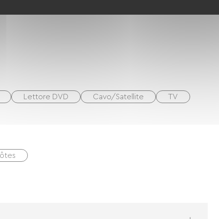
Lettore DVD
Cavo/Satellite
TV
hôtes