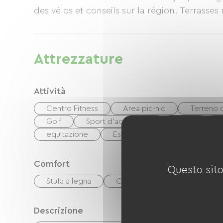
des vélos et conseils sur la région. Terrasses 
Attrezzature
Attività
Centro Fitness
Area pic-nic
Terreno 
Golf
Sport d'acqua viva
Luge
s
equitazione
Escursionismo
Pesca
Comfort
Questo sito
Stufa a legna
Caminetto
Descrizione