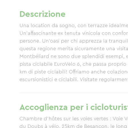
Descrizione
Una location da sogno, con terrazze idealme
Un'affascinante ex tenuta vinicola con confo
persone. Un'oasi per chi apprezza la tranquill
questa regione merita sicuramente una visita
Montbéliard ne sono due splendidi esempi, en
pista ciclabile EuroVelo 6, che passa proprio d
km di piste ciclabili! Offriamo anche colazio
escursionistici e ciclabili. Visitate regolarme
gamma di attività stagionali. Appassionati d
Accoglienza per i cicloturis
Chambre d'hôtes sur les voies vertes : Voie 
du Doubs à vélo. 25km de Besançon, le long