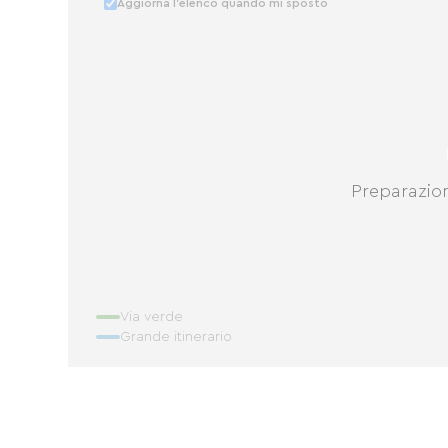
Aggiorna l'elenco quando mi sposto
Preparazio
Via verde
Grande itinerario