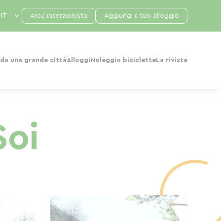
Area inserzionista
Aggiungi il tuo alloggio
da una grande città
Alloggi
Noleggio biciclette
La rivista
Soi