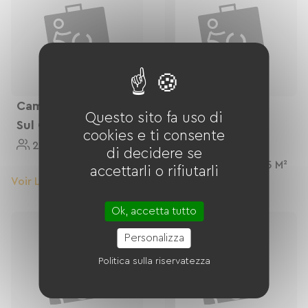
Parking extérieur privé et Abri couvert et fermé
pour les vélos
Camera Con Vista
Chambre Double
Questo sito fa uso di
Sul Giardino
Avec Terrasse
cookies e ti consente
Privative
2 Personnes
15 M²
di decidere se
2 Personnes
15 M²
accettarli o rifiutarli
Voir Le Logement
Voir Le Logement
Ok, accetta tutto
Personalizza
Politica sulla riservatezza