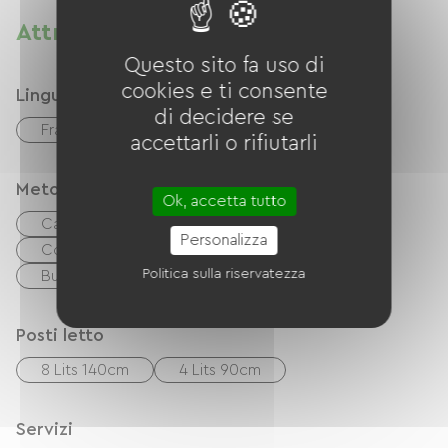
Attrezzature
Questo sito fa uso di
cookies e ti consente
Lingue
di decidere se
Français
accettarli o rifiutarli
Metodi di pagamento
Ok, accetta tutto
Carta di credito
Trasferimento
Personalizza
Controlli
contanti
Politica sulla riservatezza
Buoni vacanza (ANCV)
Paypal
Posti letto
8 Lits 140cm
4 Lits 90cm
Servizi