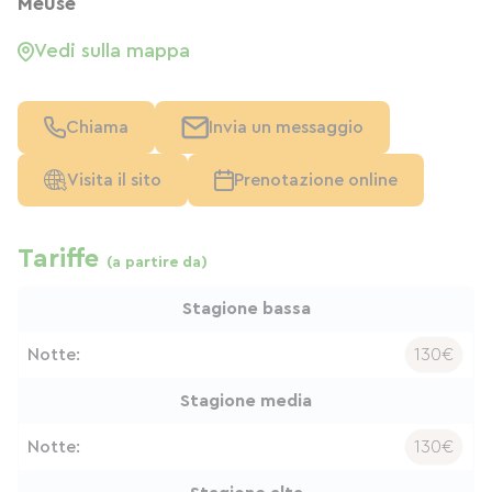
Meuse
Vedi sulla mappa
Chiama
Invia un messaggio
Visita il sito
Prenotazione online
Tariffe
(a partire da)
Stagione bassa
Notte:
130€
Stagione media
Notte:
130€