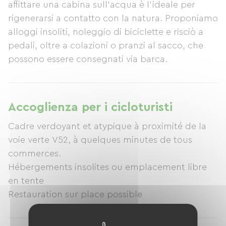
affittare una cabina sull'acqua è l'ideale per
rigenerarsi a contatto con la natura. Proponiamo
alloggi insoliti, noleggio di biciclette e risciò a
pedali, oltre a colazioni o pranzi al sacco, che
possono essere consegnati via barca.
Accoglienza per i cicloturisti
Cadre verdoyant et atypique à proximité de la
voie verte V52, à quelques minutes de tous
commerces.
Hébergements insolites ou emplacement libre
en tente
Restauration sur place possible