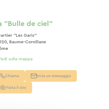
a "Bulle de ciel"
artier "Les Garis"
120, Baume-Cornillane
ôme
Vedi sulla mappa
Chiama
Invia un messaggio
Visita il sito