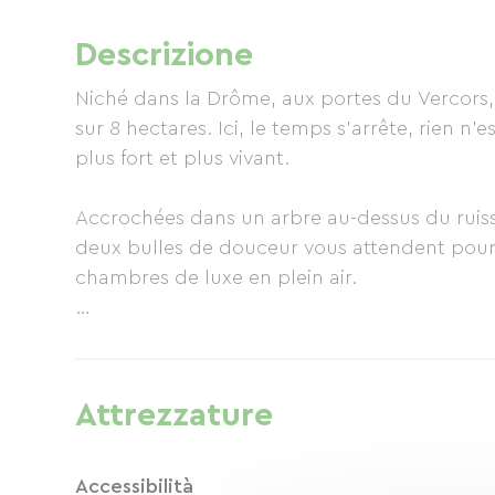
Descrizione
Niché dans la Drôme, aux portes du Vercors,
sur 8 hectares. Ici, le temps s'arrête, rien n'
plus fort et plus vivant.
Accrochées dans un arbre au-dessus du ruisse
deux bulles de douceur vous attendent pour u
chambres de luxe en plein air.
Séjourner au Domaine du Tisserand, c'est auss
Tisserand, traverser la clairière, flâner dans 
passer le temps doucement, nager dans la pi
Attrezzature
cuisine gourmande de Sabine et Bruno, déco
Pensez à réserver !
Accessibilità