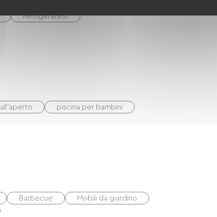
Réfrigérateur
 all'aperto
piscina per bambini
Barbecue
Mobili da giardino