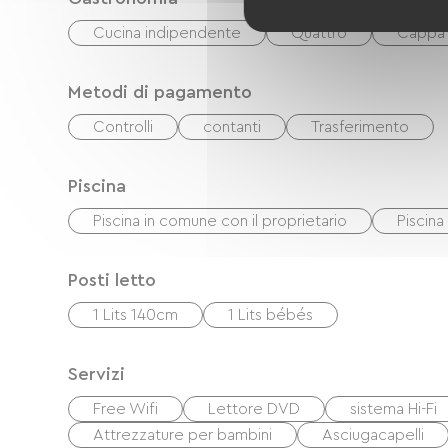
Cucina indipendente
Quattro
Cappa
Metodi di pagamento
Controlli
contanti
Trasferimento
Piscina
Piscina in comune con il proprietario
Piscina
Posti letto
1 Lits 140cm
1 Lits bébés
Servizi
Free Wifi
Lettore DVD
sistema Hi-Fi
Attrezzature per bambini
Asciugacapelli