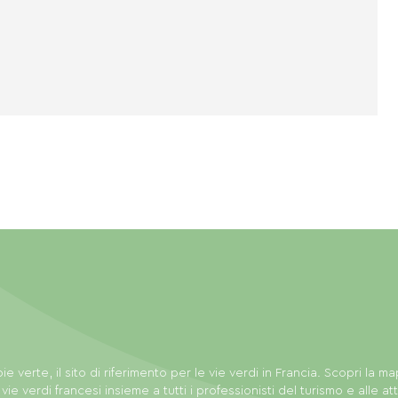
ie verte, il sito di riferimento per le vie verdi in Francia. Scopri la m
 vie verdi francesi insieme a tutti i professionisti del turismo e alle att