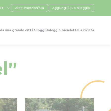
Area inserzionista
Aggiungi il tuo alloggio
da una grande città
Alloggi
Noleggio biciclette
La rivista
el"