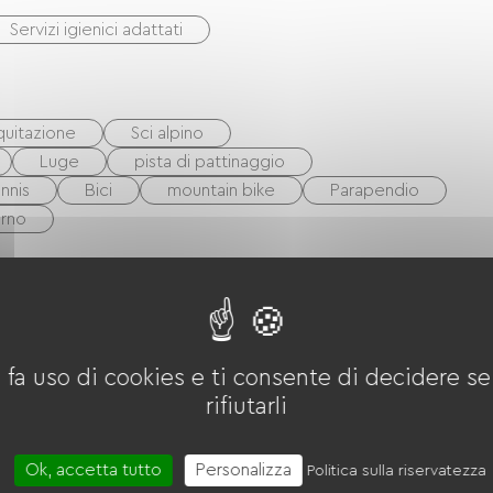
Servizi igienici adattati
quitazione
Sci alpino
Luge
pista di pattinaggio
nnis
Bici
mountain bike
Parapendio
urno
 fa uso di cookies e ti consente di decidere se 
rifiutarli
Ok, accetta tutto
Personalizza
Politica sulla riservatezza