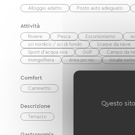
Alloggio adatto
Posto auto adeguato
Attività
Riviere
Pesca
Escursionismo
e
sci nordico / sci di fondo
Scarpe da neve
Sport d'acqua viva
Golf
Campo da te
mongolfiera
Area pic-nic
locale nott
Comfort
Caminetto
Questo sito
Descrizione
Terrazzo
Gastronomia