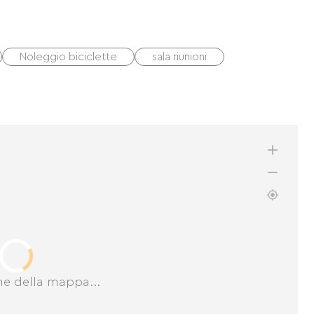
Noleggio biciclette
sala riunioni
ne della mappa...