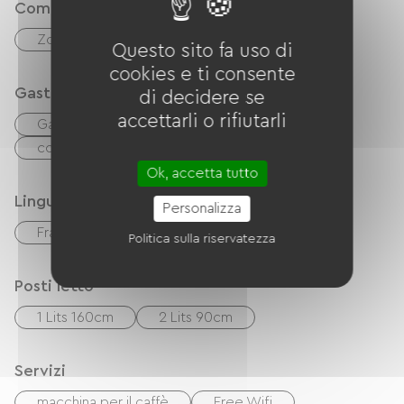
Comfort
Zona pranzo all'aperto
Questo sito fa uso di
cookies e ti consente
Gastronomia
di decidere se
accettarli o rifiutarli
Gastronomia
Réfrigérateur
congélateur
Microonde
Ok, accetta tutto
Lingue
Personalizza
Français
Politica sulla riservatezza
Posti letto
1 Lits 160cm
2 Lits 90cm
Servizi
macchina per il caffè
Free Wifi