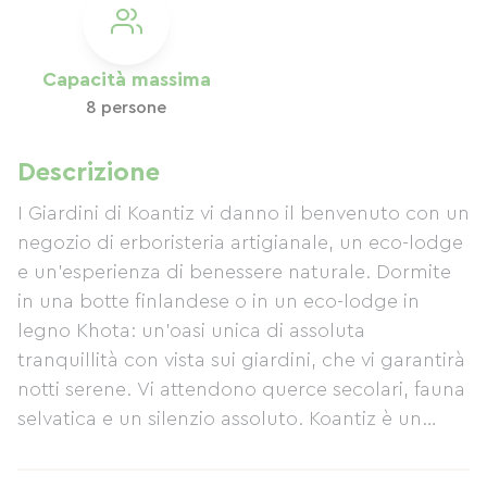
Capacità massima
8 persone
Descrizione
I Giardini di Koantiz vi danno il benvenuto con un
negozio di erboristeria artigianale, un eco-lodge
e un'esperienza di benessere naturale. Dormite
in una botte finlandese o in un eco-lodge in
legno Khota: un'oasi unica di assoluta
tranquillità con vista sui giardini, che vi garantirà
notti serene. Vi attendono querce secolari, fauna
selvatica e un silenzio assoluto. Koantiz è un
luogo per riconnettersi profondamente con la
natura, il perfetto antidoto alla frenesia della vita