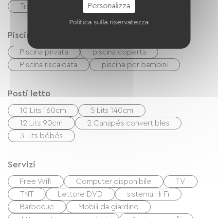
Personalizza
Trasferimento
Politica sulla riservatezza
Piscina
Piscina privata
piscina coperta
Piscina riscaldata
piscina per bambini
Posti letto
10 Lits 160cm
5 Lits 140cm
12 Lits 90cm
2 Canapés convertibles
3 Lits bébés
Servizi
Free Wifi
Computer disponibile
TV
TNT
Lettore DVD
sistema Hi-Fi
Barbecue
Mobili da giardino