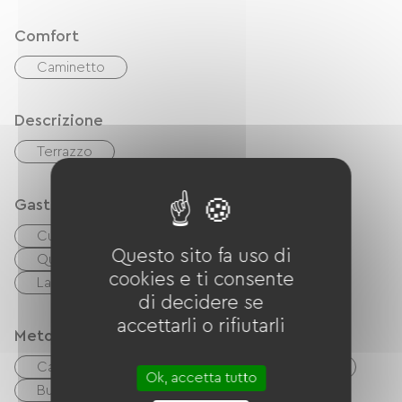
Chevaux présents sur la propriété
Comfort
Caminetto
Descrizione
Terrazzo
Gastronomia
Cucina indipendente
Microonde
Questo sito fa uso di
Quattro
Cappa
Réfrigérateur
cookies e ti consente
Lave-vaisselle
congélateur
di decidere se
accettarli o rifiutarli
Metodi di pagamento
Carta di credito
Controlli
contanti
Ok, accetta tutto
Buoni vacanza (ANCV)
Paypal