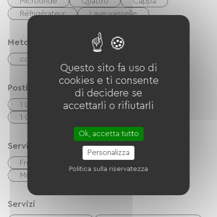
Microonde
Quattro
Cappa
Réfrigérateur
Lave-vaisselle
Metodi di pagamento
contanti
Buoni vacanza (ANCV)
Questo sito fa uso di
cookies e ti consente
Posti letto
di decidere se
1 Lits 140cm
accettarli o rifiutarli
2 Lits 90cm
1 Canapés convertibles
1 Lits bébés
Ok, accetta tutto
Servizi
Personalizza
Free Wifi
TV
Barbecue
Politica sulla riservatezza
Mobili da giardino
Lave linge
Servizi