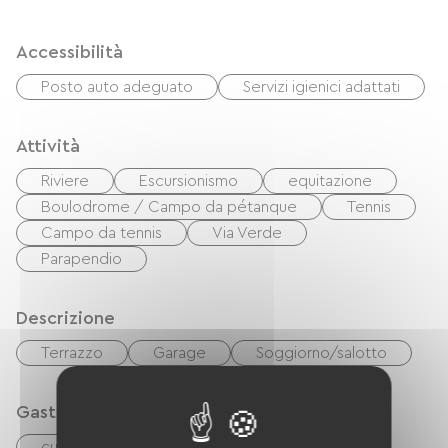
Accessibilità
Posto auto adeguato
Servizi igienici adattati
Attività
Riviere
Escursionismo
equitazione
Boulodrome / Campo da pétanque
Tennis
Campo da tennis
Via Verde
Parapendio
Descrizione
Terrazzo
Garage
Soggiorno/salotto
Gastronomia
cucinino
cuisinière
Microonde