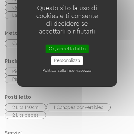
Questo sito fa uso di
Quattro
Cappa
Réfrigérateur
cookies e ti consente
Lave-vaisselle
congélateur
di decidere se
accettarli o rifiutarli
Metodi di pagamento
Controlli
contanti
Trasferimento
Ok, accetta tutto
Personalizza
Piscina
Politica sulla riservatezza
Piscina collettiva
Piscina all'aperto
Piscina riscaldata
Posti letto
2 Lits 140cm
1 Canapés convertibles
2 Lits bébés
Servizi