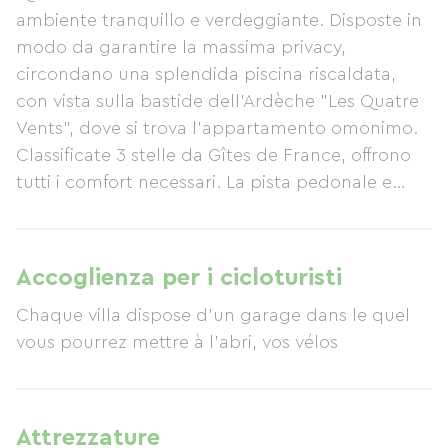
ambiente tranquillo e verdeggiante. Disposte in
modo da garantire la massima privacy,
circondano una splendida piscina riscaldata,
con vista sulla bastide dell'Ardèche "Les Quatre
Vents", dove si trova l'appartamento omonimo.
Classificate 3 stelle da Gîtes de France, offrono
tutti i comfort necessari. La pista pedonale e
ciclabile parte da Beaulieu e attualmente
termina a Saint-Paul-le-Jeune. Nel villaggio
potrete anche divertirvi con partite a ping-pong
Accoglienza per i cicloturisti
o a tennis, senza dimenticare i magnifici sentieri
Chaque villa dispose d'un garage dans le quel
escursionistici.
vous pourrez mettre à l'abri, vos vélos
Attrezzature