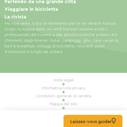
Partendo da una grande città
Viaggiare in bicicletta
La rivista
Ma voie verte, il sito di riferimento per le vie verdi in Francia.
Scopri la mappa delle vie verdi francesi insieme a tutti i
professionisti del turismo e alle attività turistiche a meno di 5
chilometri dagli itinerari: hotel, campeggi, gîte, case vacanza,
bed & breakfast, noleggi di biciclette, ristoranti, punti
d'interesse e luoghi da visitare.
Note legali
Informativa sulla privacy
Condizioni generali di vendita
Mappa del sito
Gestione dei cookie
Realizzazione: Mill, Privas
Laissez-vous guider
© 2026 Ma Voie Verte Tutti i diritti riservati