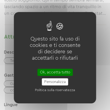
vostro soggiorno. Qui il tempo sembra fermarsi,
lasciando spazio a un ritmo di vita tranquillo in
un contesto naturale dove ogni dettaglio è stato
curato con attenzione per il vostro comfort.
Attrezzature
Questo sito fa uso di
cookies e ti consente
di decidere se
Descrizione
accettarli o rifiutarli
Terreno privato recintato
Ok, accetta tutto
Gastronomia
Personalizza
Gastronomia
Réfrigérateur
congélateur
Microonde
Quattro
Politica sulla riservatezza
Lingue