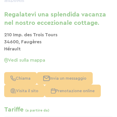
Regalatevi una splendida vacanza
nel nostro eccezionale cottage.
210 Imp. des Trois Tours
34600, Faugères
Hérault
Vedi sulla mappa
Chiama
Invia un messaggio
Visita il sito
Prenotazione online
Tariffe
(a partire da)