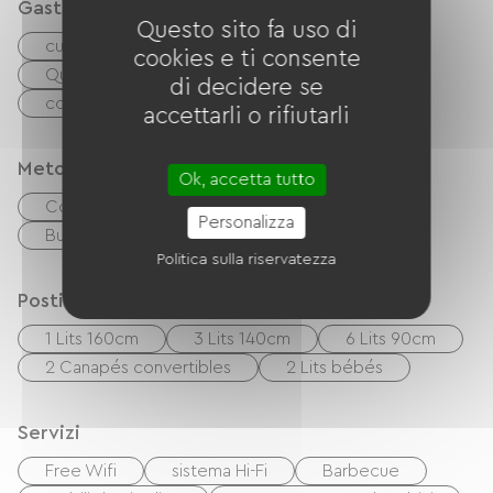
Gastronomia
Questo sito fa uso di
cucinino
cuisinière
Microonde
cookies e ti consente
Quattro
Cappa
Réfrigérateur
di decidere se
congélateur
accettarli o rifiutarli
Metodi di pagamento
Ok, accetta tutto
Controlli
contanti
Personalizza
Buoni vacanza (ANCV)
Trasferimento
Politica sulla riservatezza
Posti letto
1 Lits 160cm
3 Lits 140cm
6 Lits 90cm
2 Canapés convertibles
2 Lits bébés
Servizi
Free Wifi
sistema Hi-Fi
Barbecue