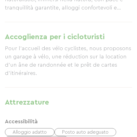
tranquillità garantite, alloggi confortevoli e
attività per bambini: tutti gli ingredienti per una
vacanza indimenticabile! La famiglia Dubreil vi
accoglierà calorosamente nel cuore di una
Accoglienza per i cicloturisti
cornice naturale eccezionale. Circondati dal
Pour l'accueil des vélo cyclistes, nous proposons
bosco, potrete avvicinarvi ai nostri animali (asini,
un garage à vélo, une réduction sur la location
un pony, capre, pecore, pollame, ecc.) e
d'un âne de randonnée et le prêt de cartes
incontrare la fauna locale. Per esplorare la
d'itinéraires.
regione del Coglais, i nostri simpatici e curiosi
asinelli saranno compagni meravigliosi per
grandi e piccini! Vi accompagneranno sui
numerosi sentieri escursionistici proprio a due
Attrezzature
passi dall'agriturismo. In posizione ideale, il
nostro borgo turistico si trova a mezz'ora da
Accessibilità
Mont-Saint-Michel e non lontano dalle spiagge
della Bretagna e della Normandia. Rimarrete
Alloggio adatto
Posto auto adeguato