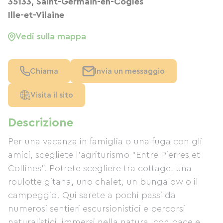
35133, Saint-Germain-en-Coglès
Ille-et-Vilaine
Vedi sulla mappa
Chiama
Invia un messaggio
Visita il sito
Descrizione
Per una vacanza in famiglia o una fuga con gli
amici, scegliete l'agriturismo "Entre Pierres et
Collines". Potrete scegliere tra cottage, una
roulotte gitana, uno chalet, un bungalow o il
campeggio! Qui sarete a pochi passi da
numerosi sentieri escursionistici e percorsi
naturalistici, immersi nella natura, con pace e