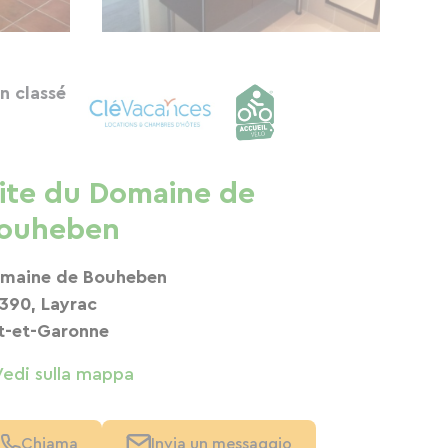
n classé
ite du Domaine de
ouheben
maine de Bouheben
390, Layrac
t-et-Garonne
Vedi sulla mappa
Chiama
Invia un messaggio