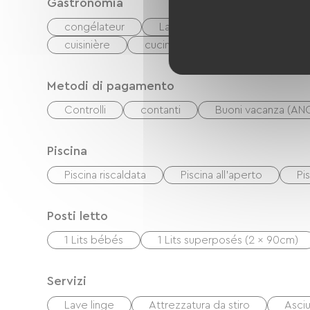
Gastronomia
congélateur
Lave-vaisselle
Réfrigéra
cuisinière
cucinino
Metodi di pagamento
Controlli
contanti
Buoni vacanza (AN
Piscina
Piscina riscaldata
Piscina all'aperto
Pi
Posti letto
1 Lits bébés
1 Lits superposés (2 x 90cm)
Servizi
Lave linge
Attrezzatura da stiro
Asciu