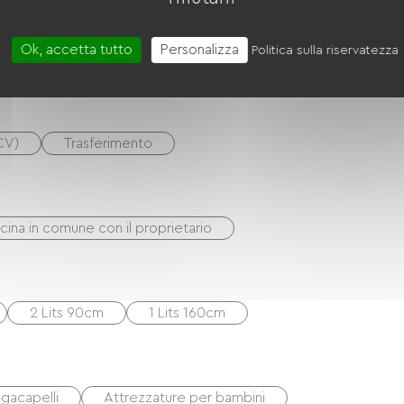
teur
Cappa
Quattro
Microonde
Ok, accetta tutto
Personalizza
Politica sulla riservatezza
CV)
Trasferimento
scina in comune con il proprietario
2 Lits 90cm
1 Lits 160cm
gacapelli
Attrezzature per bambini