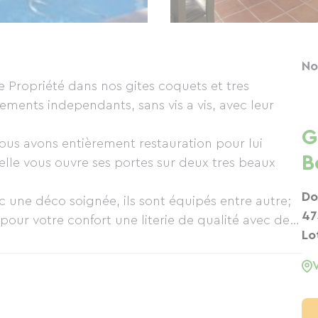
No
e Propriété dans nos gites coquets et tres
ments independants, sans vis a vis, avec leur
G
ous avons entièrement restauration pour lui
B
elle vous ouvre ses portes sur deux tres beaux
Do
oignée, ils sont équipés entre autre;
47
t pour votre confort une literie de qualité avec des
Lo
 Layrac, situé au coeur de la Gascogne, dans un
e vallonnée et verdoyante. Après une belle
ne piscine d'eau salée et chauffer à 29°
aquettes..... et transats pour la détente.Sur la
n de jardin avec barbecue et chaises longues.Une