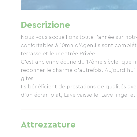
Descrizione
Nous vous accueillons toute l'année sur notr
confortables à 10mn d'Agen.Ils sont compléte
terrasse et leur entrée Privée
C'est ancienne écurie du 17ème siècle, que n
redonner le charme d'autrefois. Aujourd'hui 
gites
Ils bénéficient de prestations de qualités avec une déco s
d'un écran plat, Lave vaisselle, Lave linge, e
lits de 160x200. Surplombant les coteaux de
environnement calme au sein d'une campagn
randonnée vous pourrez vous détendre dans u
Attrezzature
Des jeux sont à disposition, boules, ballons, r
terrasse attenante au gite se trouve le salo