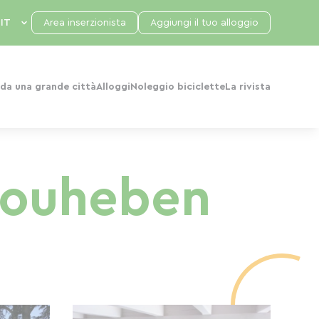
Area inserzionista
Aggiungi il tuo alloggio
da una grande città
Alloggi
Noleggio biciclette
La rivista
Bouheben