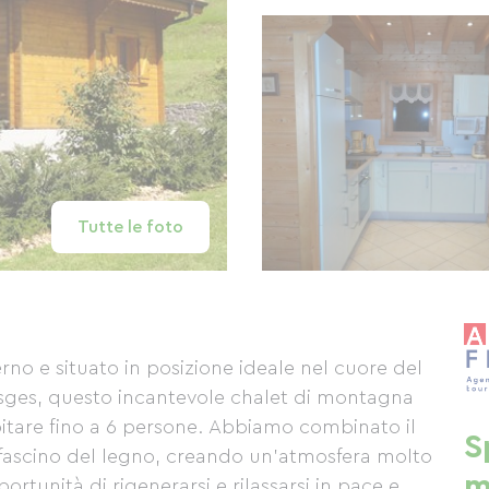
Tutte le foto
rno e situato in posizione ideale nel cuore del
sges, questo incantevole chalet di montagna
itare fino a 6 persone. Abbiamo combinato il
S
 fascino del legno, creando un'atmosfera molto
m
portunità di rigenerarsi e rilassarsi in pace e