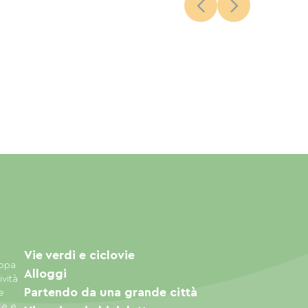
Vie verdi e ciclovie
appa
Alloggi
ività
Partendo da una grande città
e
se e