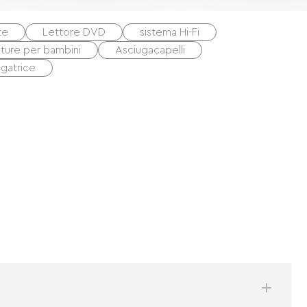
te
Lettore DVD
sistema Hi-Fi
ture per bambini
Asciugacapelli
ugatrice