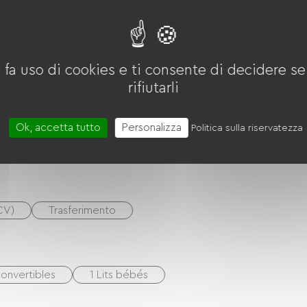
oggiorno/salotto
 fa uso di cookies e ti consente di decidere se 
rifiutarli
Ok, accetta tutto
Personalizza
Quattro
Cappa
Réfrigérateur
Politica sulla riservatezza
CV)
Trasferimento
onvertibles
1 Lits bébés