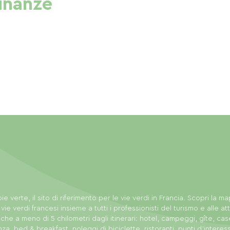
cinanze
ie verte, il sito di riferimento per le vie verdi in Francia. Scopri la m
 vie verdi francesi insieme a tutti i professionisti del turismo e alle att
tiche a meno di 5 chilometri dagli itinerari: hotel, campeggi, gîte, cas
za, bed & breakfast, noleggi di biciclette, ristoranti, punti d'interes