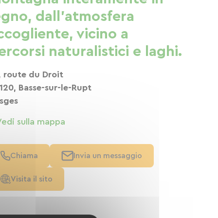
egno, dall'atmosfera
ccogliente, vicino a
ercorsi naturalistici e laghi.
, route du Droit
120, Basse-sur-le-Rupt
sges
Vedi sulla mappa
Chiama
Invia un messaggio
Visita il sito