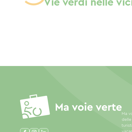
Vie verdi nelle vi
Ma vo
delle
turis
vacan