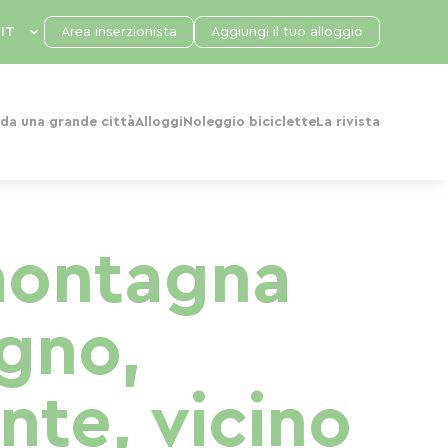
Area inserzionista
Aggiungi il tuo alloggio
da una grande città
Alloggi
Noleggio biciclette
La rivista
montagna
egno,
nte, vicino