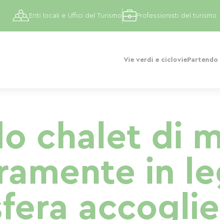
Enti locali e Uffici del Turismo
Professionisti del turismo
Vie verdi e ciclovie
Partendo 
do chalet di 
ramente in l
fera accoglie