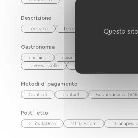
Descrizione
Terrazzo
Terreno privato recintato
S
Questo sito
Gastronomia
cucinino
cuisinière
Microonde
Lave-vaisselle
congélateur
Metodi di pagamento
Controlli
contanti
Buoni vacanza (AN
Posti letto
2 Lits 140cm
2 Lits 90cm
1 Canapés c