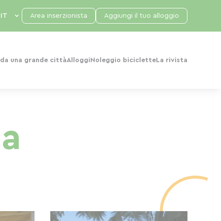
Area inserzionista
Aggiungi il tuo alloggio
da una grande città
Alloggi
Noleggio biciclette
La rivista
ea