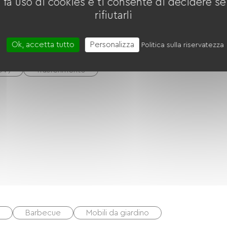
 fa uso di cookies e ti consente di decidere se 
rifiutarli
rigérateur
Ok, accetta tutto
Personalizza
Politica sulla riservatezza
CV)
Trasferimento
Barbecue
Mobili da giardino