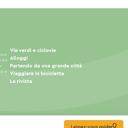
Vie verdi e ciclovie
appa
Alloggi
ività
Partendo da una grande città
e
se e
Viaggiare in bicicletta
La rivista
Laissez-vous guider