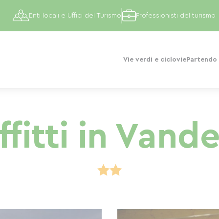
Enti locali e Uffici del Turismo
Professionisti del turismo
Vie verdi e ciclovie
Partendo 
ffitti in Vand