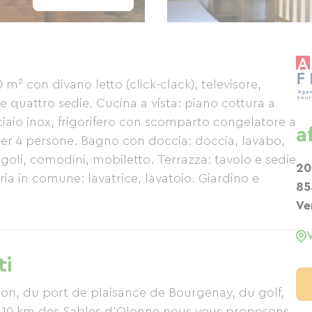
 m² con divano letto (click-clack), televisore,
 quattro sedie. Cucina a vista: piano cottura a
cciaio inox, frigorifero con scomparto congelatore a
a
i per 4 persone. Bagno con doccia: doccia, lavabo,
goli, comodini, mobiletto. Terrazza: tavolo e sedie
20
a in comune: lavatrice, lavatoio. Giardino e
85
Ve
ti
lon, du port de plaisance de Bourgenay, du golf,
à 10 km des Sables d'Olonne nous vous proposons