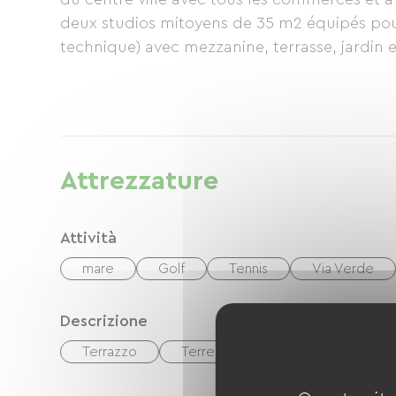
deux studios mitoyens de 35 m2 équipés pour quatre personnes (séparés par un local
technique) avec mezzanine, terrasse, jardin et piscine hors sol.
Attrezzature
Attività
mare
Golf
Tennis
Via Verde
Descrizione
Terrazzo
Terreno privato recintato