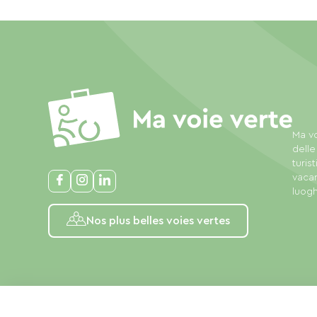
Ma vo
delle
turis
vacan
luogh
Nos plus belles voies vertes