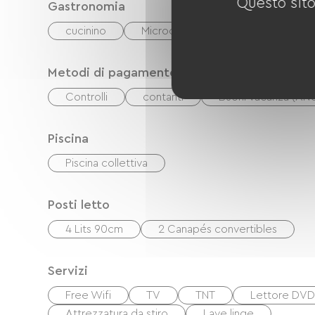
Questo sito
Gastronomia
cucinino
Microonde
Cappa
Réf
Metodi di pagamento
Controlli
contanti
Buoni vacanza (AN
Piscina
Piscina collettiva
Posti letto
4 Lits 90cm
2 Canapés convertibles
Servizi
Free Wifi
TV
TNT
Lettore DVD
Attrezzatura da stiro
Lave linge