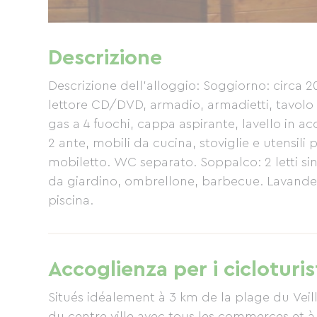
Descrizione
Descrizione dell'alloggio: Soggiorno: circa 20
lettore CD/DVD, armadio, armadietti, tavolo e
gas a 4 fuochi, cappa aspirante, lavello in a
2 ante, mobili da cucina, stoviglie e utensil
mobiletto. WC separato. Soppalco: 2 letti sin
da giardino, ombrellone, barbecue. Lavanderi
piscina.
Accoglienza per i cicloturis
Situés idéalement à 3 km de la plage du Veil
du centre ville avec tous les commerces et 