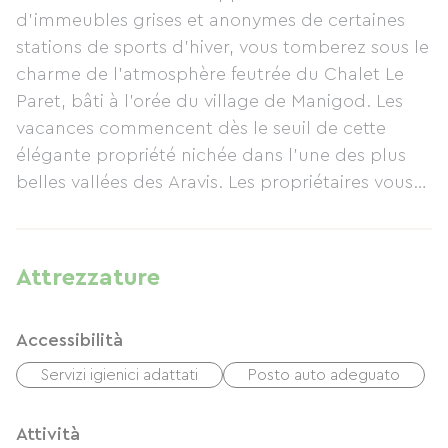
d’immeubles grises et anonymes de certaines
stations de sports d’hiver, vous tomberez sous le
charme de l’atmosphère feutrée du Chalet Le
Paret, bâti à l’orée du village de Manigod. Les
vacances commencent dès le seuil de cette
élégante propriété nichée dans l’une des plus
belles vallées des Aravis. Les propriétaires vous
recevront personnellement et seront ravis de
partager avec vous leur connaissance de la
région. NOTE: draps, serviettes et ménage
Attrezzature
inclus.
Accessibilità
POUR PLUS D'INFOS: rdv sur notre site chalet-le-
paret.com où vous pourrez réserver en quelques
Servizi igienici adattati
Posto auto adeguato
minutes grâce à nos tarifs et calendrier 100% mis
à jour.
Attività