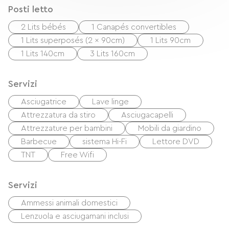
Posti letto
Plus de photos, une vidéo, une visite virtuelle,
une liste d'équipement, une carte avec itinéraire
2 Lits bébés
1 Canapés convertibles
et une description complète avec section FAQ
1 Lits superposés (2 x 90cm)
1 Lits 90cm
1 Lits 140cm
3 Lits 160cm
sont disponibles sur notre site chalet-le-
paret.com - POSSIBILITE DE RETENIR LE CHALET
GRATUITEMENT PENDANT 24h
Servizi
Asciugatrice
Lave linge
Attrezzatura da stiro
Asciugacapelli
Attrezzature per bambini
Mobili da giardino
Barbecue
sistema Hi-Fi
Lettore DVD
TNT
Free Wifi
Servizi
Ammessi animali domestici
Lenzuola e asciugamani inclusi