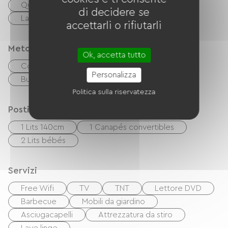
Quattro
Cappa
Réfrigérateur
di decidere se
Lave-vaisselle
congélateur
accettarli o rifiutarli
Metodi di pagamento
Ok, accetta tutto
Controlli
contanti
Personalizza
Buoni vacanza (ANCV)
Politica sulla riservatezza
Posti letto
1 Lits 140cm
1 Canapés convertibles
2 Lits bébés
Servizi
Free Wifi
TV
TNT
Lettore DVD
Barbecue
Mobili da giardino
Asciugacapelli
Attrezzatura da stiro