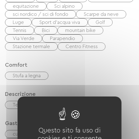
soppalcata (un letto matrimoniale (140 cm) e un
equitazione
Sci alpino
letto singolo per bambini), bagno con doccia a
sci nordico / sci di fondo
Scarpe da neve
vista sulla camera da letto. Biancheria da letto
Luge
Sport d'acqua viva
Golf
Tennis
Bici
mountain bike
fornita, utenze e tassa di soggiorno incluse.
Via Verde
Parapendio
Riscaldamento elettrico e a legna. Seggiolone,
Stazione termale
Centro Fitness
lettino pieghevole e cancelletto di sicurezza per
bambini disponibili.
Comfort
Stufa a legna
Descrizione
Terrazzo
Soggiorno/salotto
Gastronomia
Questo sito fa uso di
cucinino
cuisinière
Microonde
cookies e ti consente