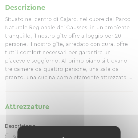
Descrizione
Situato nel centro di Cajarc, nel cuore del Parco
Naturale Regionale dei Causses, in un ambiente
tranquillo, il nostro gîte offre alloggio per 20
persone. Il nostro gîte, arredato con cura, offre
tutti i comfort necessari per garantire un
piacevole soggiorno. Al primo piano si trovano
tre camere da quattro persone, una sala da
pranzo, una cucina completamente attrezzata e
un bagno con doccia, lavandini e servizi igienici.
Al secondo piano si trova un dormitorio da otto
posti letto, con un altro bagno con doccia,
Attrezzature
lavandini e servizi igienici.
Descrizione
Soggiorno/salotto