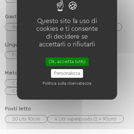
Gastronomia
Questo sito fa uso di
Gastronomia
cucinino
Réfrigérateur
cookies e ti consente
di decidere se
accettarli o rifiutarli
Lingue
Français
inglese
Ok, accetta tutto
Metodi di pagamento
Personalizza
Carta di credito
Trasferimento
Politica sulla riservatezza
Controlli
contanti
Posti letto
20 Lits 90cm
4 Lits superposés (2 x 90cm)