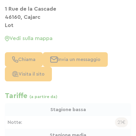
1 Rue de la Cascade
46160, Cajarc
Lot
Vedi sulla mappa
Chiama
Invia un messaggio
Visita il sito
Tariffe
(a partire da)
Stagione bassa
Notte:
21€
Stagione media