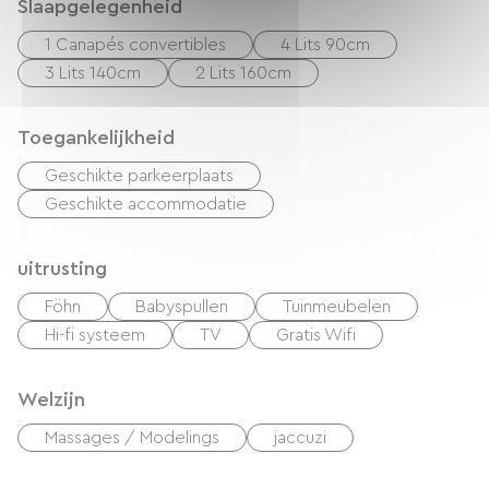
Slaapgelegenheid
1 Canapés convertibles
4 Lits 90cm
3 Lits 140cm
2 Lits 160cm
Toegankelijkheid
Geschikte parkeerplaats
Geschikte accommodatie
uitrusting
Föhn
Babyspullen
Tuinmeubelen
Hi-fi systeem
TV
Gratis Wifi
Welzijn
Massages / Modelings
jaccuzi