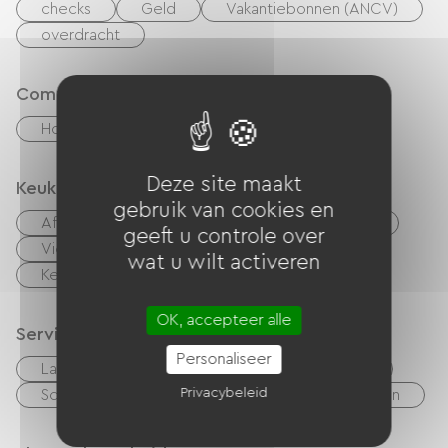
checks
Geld
Vakantiebonnen (ANCV)
overdracht
Comfort
Houtkachel
haard
Deze site maakt
Keuken
gebruik van cookies en
Afwasmachine
Koelkast
Afzuigkap
geeft u controle over
Vier
Magnetron
cuisinière
wat u wilt activeren
Keukentje
OK, accepteer alle
Services
Personaliseer
Lakens en linnen inbegrepen
Restaurant
Privacybeleid
Schoonmaak met toeslag
Lening van fietsen