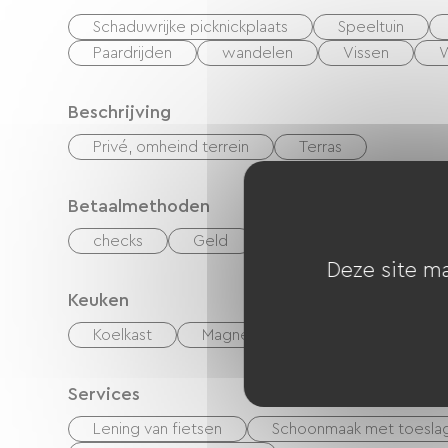
Schaduwrijke picknickplaats
Speeltuin
Paardrijden
wandelen
Vissen
W
Beschrijving
Privé, omheind terrein
Terras
Betaalmethoden
checks
Geld
overdracht
Deze site ma
Keuken
Koelkast
Magnetron
Keukentje
Services
Lening van fietsen
Schoonmaak met toesla