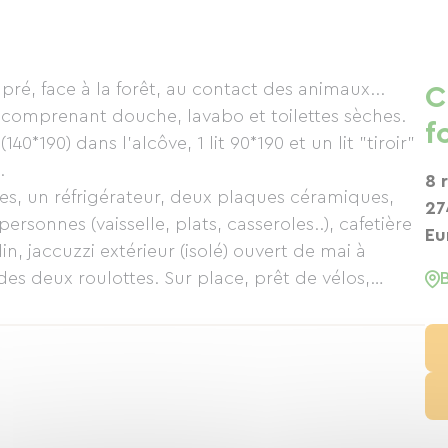
pré, face à la forêt, au contact des animaux...
C
 comprenant douche, lavabo et toilettes sèches.
f
40*190) dans l'alcôve, 1 lit 90*190 et un lit "tiroir"
.
8 
es, un réfrigérateur, deux plaques céramiques,
27
sonnes (vaisselle, plats, casseroles..), cafetière
Eu
din, jaccuzzi extérieur (isolé) ouvert de mai à
es deux roulottes. Sur place, prêt de vélos,
n, canoé kayak, base nautique , villes et villages