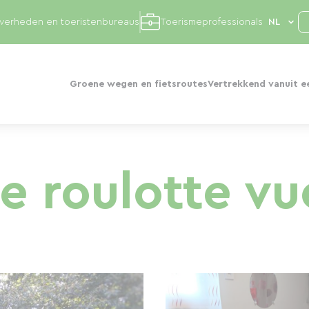
overheden en toeristenbureaus
Toerismeprofessionals
Groene wegen en fietsroutes
Vertrekkend vanuit e
 roulotte vue