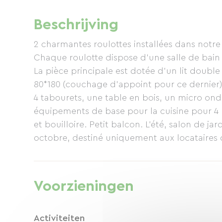
Beschrijving
2 charmantes roulottes installées dans notre 
Chaque roulotte dispose d'une salle de bain
La pièce principale est dotée d'un lit double (1
80*180 (couchage d'appoint pour ce dernier)
4 tabourets, une table en bois, un micro ond
équipements de base pour la cuisine pour 4 per
et bouilloire. Petit balcon. L'été, salon de jar
octobre, destiné uniquement aux locataires d
balades avec les ânes. A proximité : équitatio
de caractère, mer et plage à 40 km.
Voorzieningen
Activiteiten