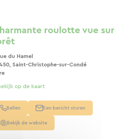
harmante roulotte vue sur
orêt
rue du Hamel
450, Saint-Christophe-sur-Condé
re
Bekijk op de kaart
Bellen
Een bericht sturen
Bekijk de website