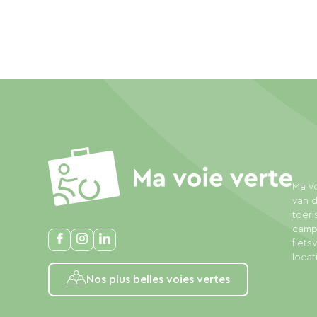
Ma Vo
van d
toeri
campi
fiet
locat
Nos plus belles voies vertes