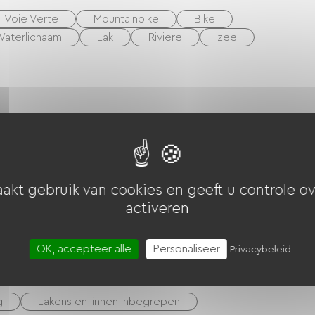
Voie Verte
Mountainbike
Bike
aterlichaam
Lak
Riviere
zee
akt gebruik van cookies en geeft u controle ov
activeren
OK, accepteer alle
Personaliseer
Privacybeleid
g
Lakens en linnen inbegrepen