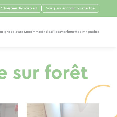
Adverteerdersgebied
Voeg uw accommodatie toe
en grote stad
Accommodaties
Fietsverhuur
Het magazine
 sur forêt