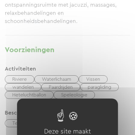
ontspanningsruimte met jacuzzi, massages,
relaxbehandelingen en
schoonheidsbehandelingen.
Voorzieningen
Activiteiten
Riviere
Waterlichaam
Vissen
wandelen
Paardrijden
paragliding
Heteluchtballon
Speleologie
Beschrijving
Terras
Deze site maakt