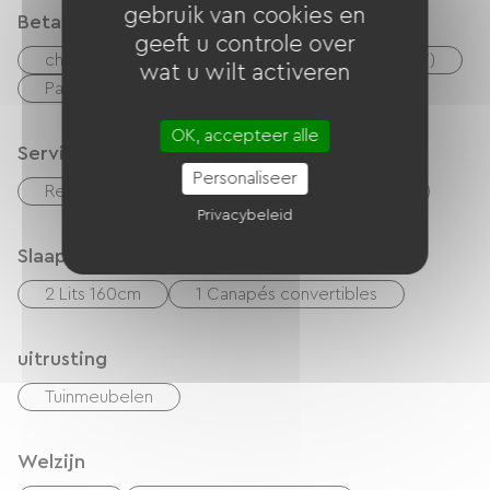
gebruik van cookies en
Betaalmethoden
geeft u controle over
checks
Geld
Vakantiebonnen (ANCV)
wat u wilt activeren
Paypal
overdracht
OK, accepteer alle
Services
Personaliseer
Restaurant
Lakens en linnen inbegrepen
Privacybeleid
Slaapgelegenheid
2 Lits 160cm
1 Canapés convertibles
uitrusting
Tuinmeubelen
Welzijn