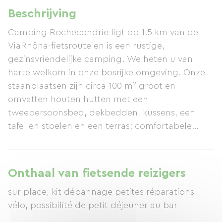
Beschrijving
Camping Rochecondrie ligt op 1.5 km van de
ViaRhôna-fietsroute en is een rustige,
gezinsvriendelijke camping. We heten u van
harte welkom in onze bosrijke omgeving. Onze
staanplaatsen zijn circa 100 m² groot en
omvatten houten hutten met een
tweepersoonsbed, dekbedden, kussens, een
tafel en stoelen en een terras; comfortabele
stacaravans voor 4-6 personen; en traditionele
staanplaatsen. De camping beschikt over een
prachtig zwembad van 10x20 meter, een
Onthaal van fietsende reizigers
peuterbad, een bar en afhaalmaaltijden in juli en
sur place, kit dépannage petites réparations
augustus. Neem gerust contact met ons op voor
vélo, possibilité de petit déjeuner au bar
meer informatie! We kunnen u ook voorzien van
een basisreparatieset voor uw fiets. We kijken