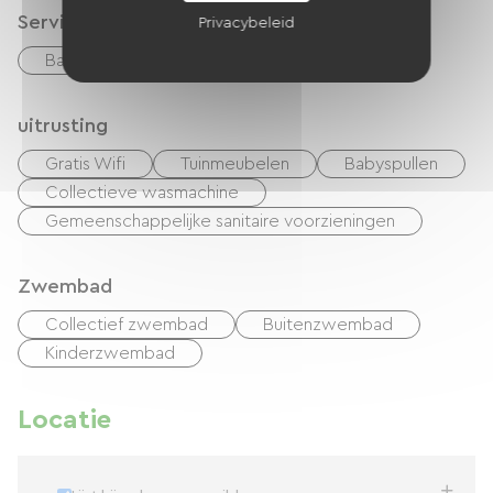
Services
Privacybeleid
Bar
Vellen te huur
uitrusting
Gratis Wifi
Tuinmeubelen
Babyspullen
Collectieve wasmachine
Gemeenschappelijke sanitaire voorzieningen
Zwembad
Collectief zwembad
Buitenzwembad
Kinderzwembad
Locatie