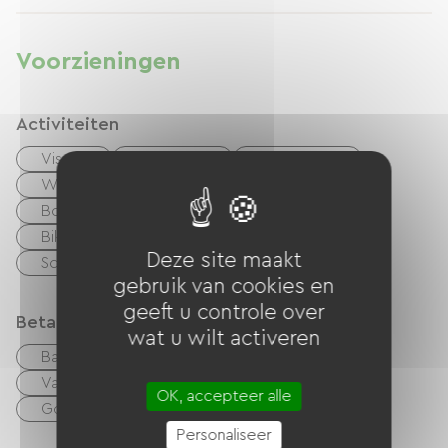
ernaar uit u te verwelkomen, Francine en Nicolas
Voorzieningen
Activiteiten
Vissen
wandelen
Paardrijden
Wildwatersporten
Golf
Boulodrome / Pétanque court
Tennis
Bike
Mountainbike
Speeltuin
Deze site maakt
Schaduwrijke picknickplaats
gebruik van cookies en
geeft u controle over
Betaalmethoden
wat u wilt activeren
Bankkaart
checks
Geld
Vakantiebonnen (ANCV)
overdracht
OK, accepteer alle
Goede CAF
Personaliseer