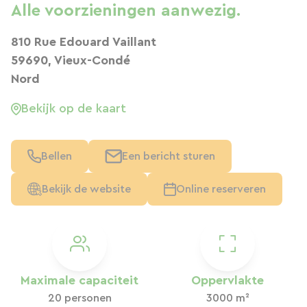
Alle voorzieningen aanwezig.
810 Rue Edouard Vaillant
59690, Vieux-Condé
Nord
Bekijk op de kaart
Bellen
Een bericht sturen
Bekijk de website
Online reserveren
Maximale capaciteit
Oppervlakte
20 personen
3000 m²