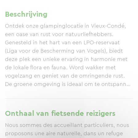
Beschrijving
Ontdek onze glampinglocatie in Vieux-Condé,
een oase van rust voor natuurliefhebbers.
Genesteld in het hart van een LPO-reservaat
(Liga voor de Bescherming van Vogels), biedt
deze plek een unieke ervaring in harmonie met
de lokale flora en fauna. Word wakker met
vogelzang en geniet van de omringende rust.
De groene omgeving is ideaal om te ontspannen
en nieuwe energie op te doen, ver weg van de
drukte van het stadsleven. In de buurt kunt u
het Regionaal Natuurpark Scarpe-Escaut
Onthaal van fietsende reizigers
verkennen, perfect om te wandelen en te
Nous sommes des accueillant particuliers, nous
fietsen. Mis het Mijnbouwmuseum niet, op
proposons une aire naturelle, dans un refuge
slechts een paar kilometer afstand, voor een