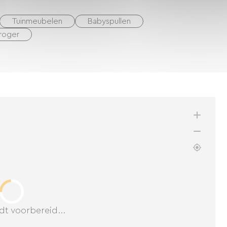
Tuinmeubelen
Babyspullen
roger
dt voorbereid...