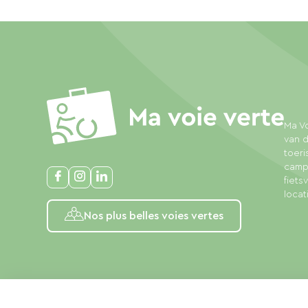
Ma Vo
van d
toeri
campi
fiet
locat
Nos plus belles voies vertes