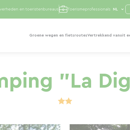
overheden en toeristenbureaus
Toerismeprofessionals
Groene wegen en fietsroutes
Vertrekkend vanuit e
ping "La Di