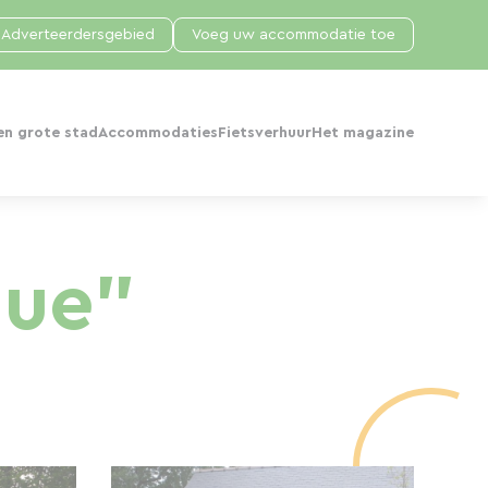
Adverteerdersgebied
Voeg uw accommodatie toe
en grote stad
Accommodaties
Fietsverhuur
Het magazine
gue"