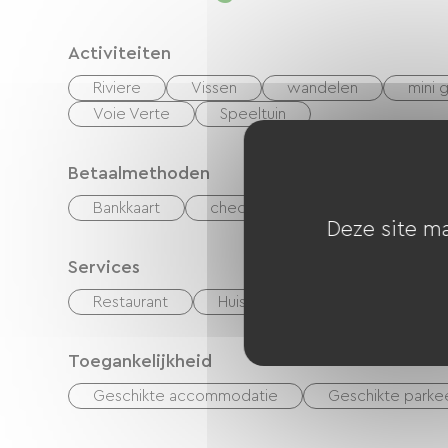
Activiteiten
Riviere
Vissen
wandelen
mini g
Voie Verte
Speeltuin
Betaalmethoden
Bankkaart
checks
Geld
Vakant
Deze site ma
Services
Restaurant
Huisdieren toegelaten
Toegankelijkheid
Geschikte accommodatie
Geschikte parke