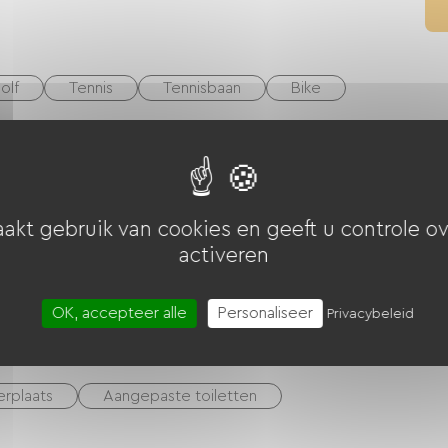
olf
Tennis
Tennisbaan
Bike
iebonnen (ANCV)
akt gebruik van cookies en geeft u controle ov
activeren
OK, accepteer alle
Personaliseer
Privacybeleid
erplaats
Aangepaste toiletten