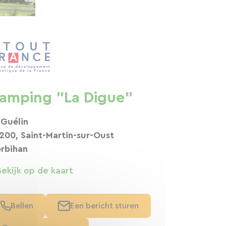
amping "La Digue"
 Guélin
200, Saint-Martin-sur-Oust
rbihan
Bekijk op de kaart
Bellen
Een bericht sturen