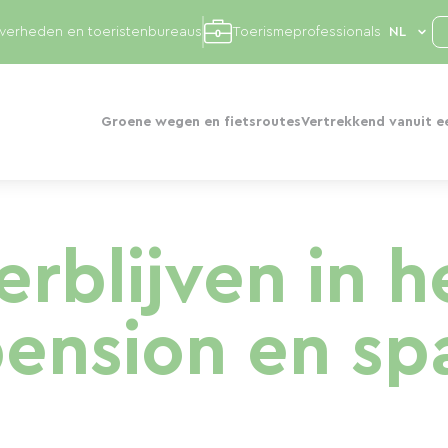
overheden en toeristenbureaus
Toerismeprofessionals
Groene wegen en fietsroutes
Vertrekkend vanuit e
rblijven in h
ension en sp