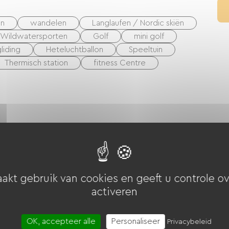
en
wandelen
Langlaufen / Nordic skiën
Wildwatersporten
Golf
mini golf
liding
Heteluchtballon
Speeltuin
Thermisch station
fitness Centre
akt gebruik van cookies en geeft u controle ov
activeren
OK, accepteer alle
Personaliseer
Privacybeleid