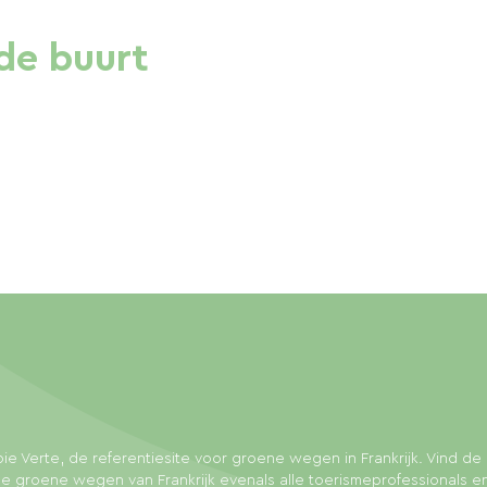
de buurt
ie Verte, de referentiesite voor groene wegen in Frankrijk. Vind de 
e groene wegen van Frankrijk evenals alle toerismeprofessionals e