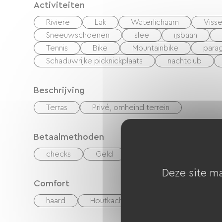
Activiteiten
Riviere
Lak
Waterlichaam
Viss
Sneeuwschoenen
slee
ijsbaan
Tennis
Bike
Mountainbike
parag
Schaduwrijke picknickplaats
nachtclub
Beschrijving
Terras
Privé, omheind terrein
Betaalmethoden
checks
Geld
overdracht
Deze site ma
Comfort
haard
Houtkachel