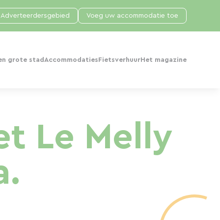
Adverteerdersgebied
Voeg uw accommodatie toe
en grote stad
Accommodaties
Fietsverhuur
Het magazine
et Le Melly
a.