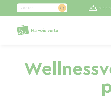
Cookies beheer paneel
Zoeken...
Lokale 
Wellnessve
p