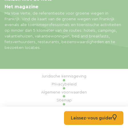
Het magazine
Ma Voie Verte, de referentiesite voor groene wegen in
Frankrijk. Vind de kaart van de groene wegen van Frankrijk
evenals alle toerismeprofessionals en toeristische activiteiten
op minder dan 5 kilometer van de routes: hotels, campings,
vakantiehuizen, vakantiewoningen, bed and breakfasts,
fietsverhuurders, restaurants, bezienswaardigheden en te
bezoeken locaties.
Juridische kennisgeving
Privacybeleid
Algemene voorwaarden
Sitemap
Cookiebeheer
Realisatie: Mill, Privas
Laissez-vous guider
© 2026 Ma Voie Verte Alle rechten voorbehouden