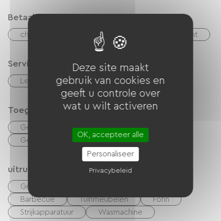
Betaalmethoden
checks
Geld
Paypal
overdracht
Services
Deze site maakt
gebruik van cookies en
Lening van fietsen
geeft u controle over
wat u wilt activeren
Toegankelijkheid
Geschikte accommodatie
OK, accepteer alle
Geschikte parkeerplaats
Personaliseer
uitrusting
Privacybeleid
Gratis Wifi
Computer beschikbaar
Barbecue
Tuinmeubelen
Föhn
Strijkapparatuur
Wasmachine