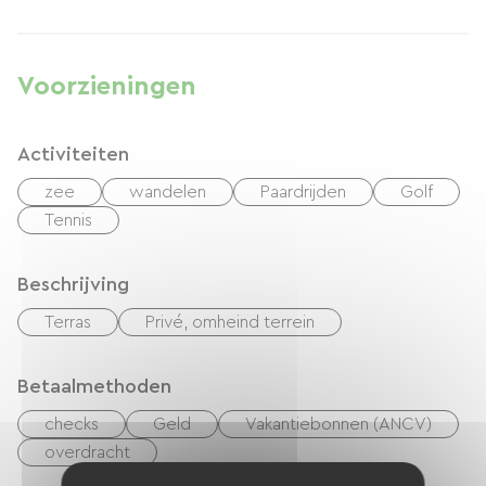
Voorzieningen
Activiteiten
zee
wandelen
Paardrijden
Golf
Tennis
Beschrijving
Terras
Privé, omheind terrein
Betaalmethoden
checks
Geld
Vakantiebonnen (ANCV)
overdracht