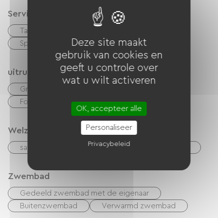
Services
Table d'hôtes
Huisdieren toegelaten
Deze site maakt
Sporthal
gebruik van cookies en
geeft u controle over
uitrusting
wat u wilt activeren
Gratis Wifi
TV
Tuinmeubelen
Föhn
OK, accepteer alle
Personaliseer
Welzijn
Privacybeleid
sauna
jaccuzi
Massages / Modelings
Zwembad
Gedeeld zwembad met de eigenaar
Buitenzwembad
Verwarmd zwembad