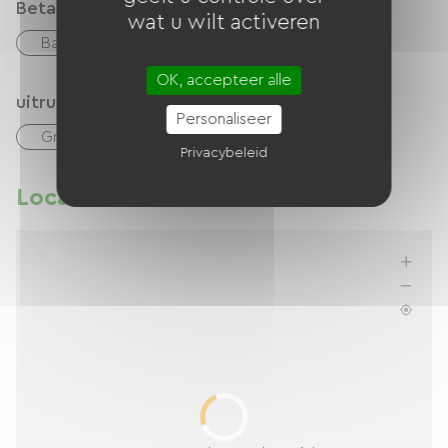
Betaalmethoden
wat u wilt activeren
Bankkaart
checks
Geld
OK, accepteer alle
uitrusting
Personaliseer
Gratis Wifi
TV
TNT
Föhn
Privacybeleid
Locatie