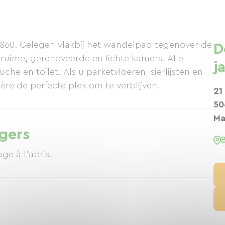
n 1860. Gelegen vlakbij het wandelpad tegenover de
D
ruime, gerenoveerde en lichte kamers. Alle
j
 en toilet. Als u parketvloeren, sierlijsten en
ère de perfecte plek om te verblijven.
21
50
Ma
igers
e à l'abris.