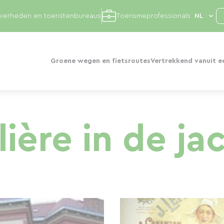
overheden en toeristenbureaus
Toerismeprofessionals
Groene wegen en fietsroutes
Vertrekkend vanuit e
ière in de j