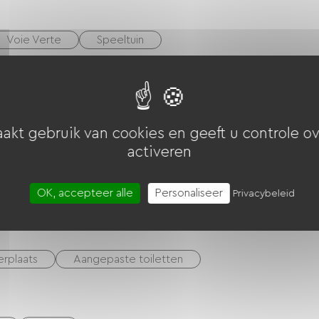
Voie Verte
Speeltuin
akt gebruik van cookies en geeft u controle ov
activeren
OK, accepteer alle
Personaliseer
Privacybeleid
erplaats
Aangepaste toiletten