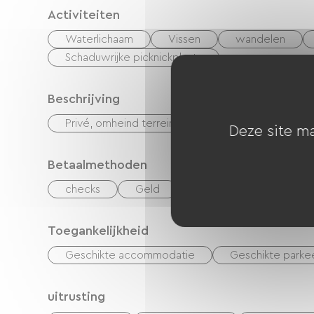
Activiteiten
Waterlichaam
Vissen
wandelen
Schaduwrijke picknickplaats
Beschrijving
Privé, omheind terrein
Deze site ma
Betaalmethoden
checks
Geld
overdracht
Toegankelijkheid
Geschikte accommodatie
Geschikte parke
uitrusting