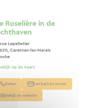
e Roselière in de
achthaven
 rue Lepelletier
620, Carentan-les-Marais
nche
Bekijk op de kaart
Bellen
Een bericht sturen
Bekijk de website