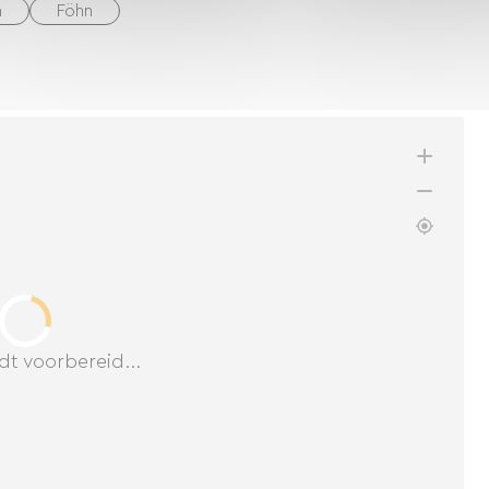
n
Föhn
dt voorbereid...