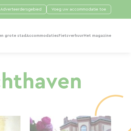
Adverteerdersgebied
Voeg uw accommodatie toe
en grote stad
Accommodaties
Fietsverhuur
Het magazine
achthaven