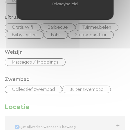
Lening van fietsen
Vergaderzaal
Privacybeleid
uitrusting
Gratis Wifi
Barbecue
Tuinmeubelen
Babyspullen
Föhn
Strijkapparatuur
Welzijn
Massages / Modelings
Zwembad
Collectief zwembad
Buitenzwembad
Locatie
Lijst bijwerken wanneer ik beweeg