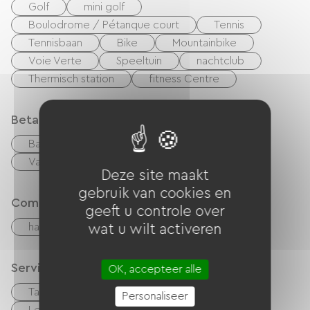
Golf
mini golf
Boulodrome / Pétanque court
Tennis
Tennisbaan
Bike
Mountainbike
Voie Verte
Speeltuin
nachtclub
Thermisch station
fitness Centre
Betaalmethoden
Bankkaart
checks
Geld
Vakantiebonnen (ANCV)
overdracht
Deze site maakt
gebruik van cookies en
Comfort
geeft u controle over
haard
wat u wilt activeren
Services
OK, accepteer alle
Table d'hôtes
Huisdieren toegelaten
Personaliseer