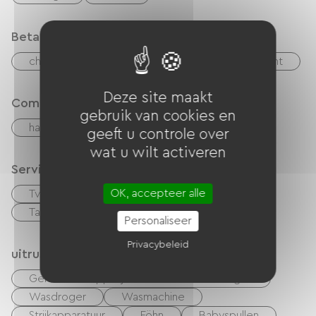
Betaalmethoden
checks
Geld
Paypal
overdracht
Deze site maakt
Comfort
gebruik van cookies en
haard
geeft u controle over
wat u wilt activeren
Services
OK, accepteer alle
Tv kamer
Huisdieren toegelaten
Table d'hôtes
Personaliseer
Privacybeleid
uitrusting
Gemeenschappelijke sanitaire voorzieningen
Wasdroger
Wasmachine
Strijkapparatuur
Föhn
Babyspullen