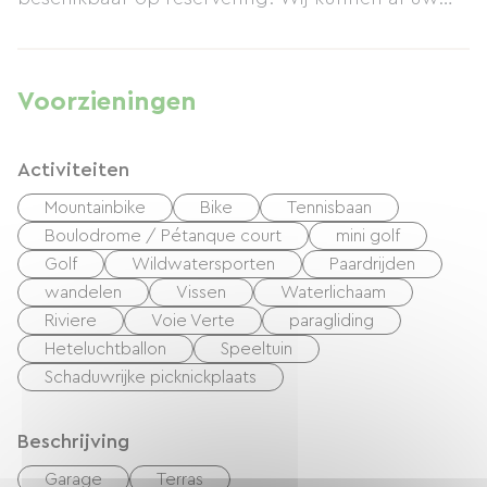
familie-evenementen (verjaardagen, bruiloften,
verlovingen, enz.) op locatie of in de buurt
organiseren. Speciale arrangementen voor
Voorzieningen
wandelaars, jonge gezinnen en zakenreizigers:
neem contact met ons op voor meer informatie.
Activiteiten
Huisdieren zijn welkom. Kinderen onder de 3 jaar
verblijven gratis.
Mountainbike
Bike
Tennisbaan
Boulodrome / Pétanque court
mini golf
Golf
Wildwatersporten
Paardrijden
wandelen
Vissen
Waterlichaam
Riviere
Voie Verte
paragliding
Heteluchtballon
Speeltuin
Schaduwrijke picknickplaats
Beschrijving
Garage
Terras