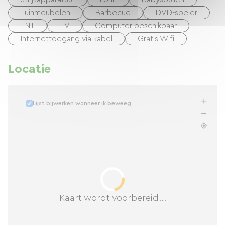
Tuinmeubelen
Barbecue
DVD-speler
TNT
TV
Computer beschikbaar
Internettoegang via kabel
Gratis Wifi
Locatie
Lijst bijwerken wanneer ik beweeg
Kaart wordt voorbereid...