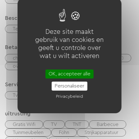
Beschrijving
Terras
Privé, omheind terrein
Deze site maakt
gebruik van cookies en
Betaalmethoden
geeft u controle over
wat u wilt activeren
checks
Geld
Vakantiebonnen (ANCV)
overdracht
OK, accepteer alle
Services
Personaliseer
Tv kamer
Privacybeleid
uitrusting
Gratis Wifi
TV
TNT
Barbecue
Tuinmeubelen
Föhn
Strijkapparatuur