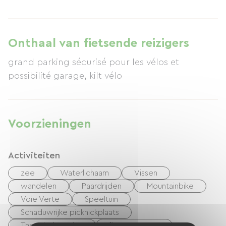
worden genuttigd. Er is voldoende beveiligde
parkeergelegenheid. De prijs is € 55, inclusief
ontbijt.
Onthaal van fietsende reizigers
grand parking sécurisé pour les vélos et
possibilité garage, kilt vélo
Voorzieningen
Activiteiten
zee
Waterlichaam
Vissen
wandelen
Paardrijden
Mountainbike
Voie Verte
Speeltuin
Schaduwrijke picknickplaats
Thermisch station
fitness Centre