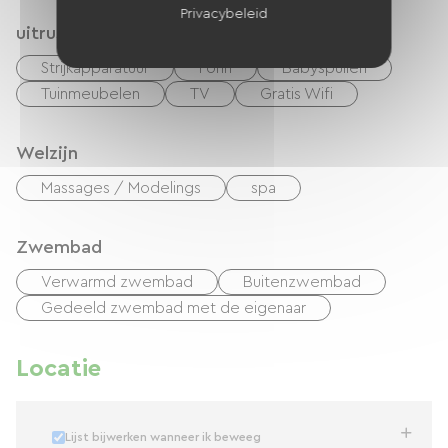
Privacybeleid
uitrusting
Strijkapparatuur
Föhn
Babyspullen
Tuinmeubelen
TV
Gratis Wifi
Welzijn
Massages / Modelings
spa
Zwembad
Verwarmd zwembad
Buitenzwembad
Gedeeld zwembad met de eigenaar
Locatie
Lijst bijwerken wanneer ik beweeg