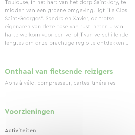
Toulouse, in het hart van het dorp Saint-Jory, te
midden van een groene omgeving, ligt "Le Clos
Saint-Georges". Sandra en Xavier, de trotse
eigenaren van deze oase van rust, heten u van
harte welkom voor een verblijf van verschillende
lengtes om onze prachtige regio te ontdekken
en te waarderen. Dit mooie, volledig
gerenoveerde gebouw herbergt vier zeer ruime
slaapkamers met alle moderne gemakken (tv,
Onthaal van fietsende reizigers
internet, airconditioning). Elke kamer heeft een
Abris à vélo, compresseur, cartes itinéraires
eigen unieke stijl: de "Romantische" met rode
Japanse rieten muren en een hemelbed, de
"Indigo" in pasteltinten, de "Bamboe" met
anijskleuren en tot slot de "Occitaanse" met
Voorzieningen
witgekalkte muren. Voor wie meer privacy wenst
tijdens het verblijf, is er ook een apart huisje, iets
Activiteiten
verder van het hoofdgebouw gelegen. Het