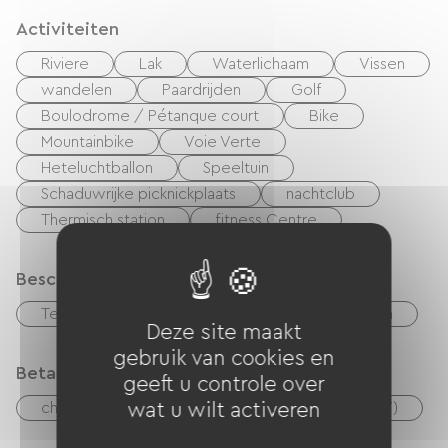
Activiteiten
Riviere
Lak
Waterlichaam
Vissen
wandelen
Paardrijden
Golf
Boulodrome / Pétanque court
Bike
Mountainbike
Voie Verte
Heteluchtballon
Speeltuin
Schaduwrijke picknickplaats
nachtclub
Thermisch station
fitness Centre
Beschrijving
Terras
Garage
Privé, omheind terrein
Deze site maakt
gebruik van cookies en
Betaalmethoden
geeft u controle over
checks
wat u wilt activeren
Geld
Vakantiebonnen (ANCV)