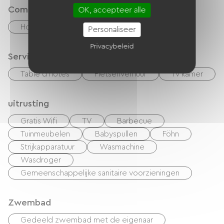
Comfort
OK, accepteer alle
Houtkachel
Personaliseer
Privacybeleid
Services
Table d'hôtes
Fietsenverhuur
Tv kamer
uitrusting
Gratis Wifi
TV
Barbecue
Tuinmeubelen
Babyspullen
Föhn
Strijkapparatuur
Wasmachine
Wasdroger
Gemeenschappelijke sanitaire voorzieningen
Zwembad
Gedeeld zwembad met de eigenaar