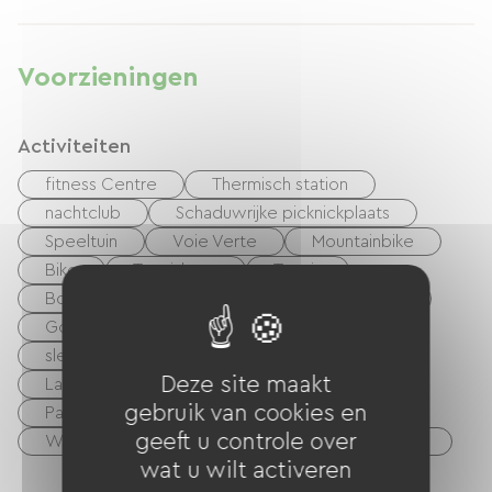
Voorzieningen
Activiteiten
fitness Centre
Thermisch station
nachtclub
Schaduwrijke picknickplaats
Speeltuin
Voie Verte
Mountainbike
Bike
Tennisbaan
Tennis
Boulodrome / Pétanque court
mini golf
Golf
Wildwatersporten
ijsbaan
slee
Sneeuwschoenen
Deze site maakt
Langlaufen / Nordic skiën
Ski-de-piste
gebruik van cookies en
Paardrijden
wandelen
Vissen
geeft u controle over
Waterlichaam
Lak
Riviere
zee
wat u wilt activeren