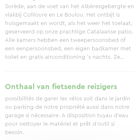
Sorède, aan de voet van het Albèresgebergte en
vlakbij Collioure en Le Boulou. Het ontbijt is
huisgemaakt en wordt, als het weer het toelaat,
geserveerd op onze prachtige Catalaanse patio.
Alle kamers hebben een tweepersoonsbed of
een eenpersoonsbed, een eigen badkamer met
toilet en gratis airconditioning 's nachts. Ze
hebben een eigen ingang en een terras.
Toegang tot ons verwarmde zwembad is
mogelijk van mei tot en met september, volgens
Onthaal van fietsende reizigers
een vast schema. Gratis wifi is beschikbaar.
possibilités de garer les vélos soit dans le jardin
Talrijke wandelroutes beginnen bij ons
ou parking de notre propriété aussi dans notre
gastenverblijf. Op het terrein bevinden zich ook
garage si nécessaire. A disposition tuyau d'eau
twee vakantiehuisjes met eigen
pour nettoyer le matériel et prêt d'outil si
kookgelegenheid.
besoin.