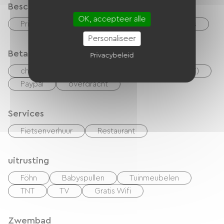
Beschrijving
OK, accepteer alle
Privé, omheind terrein
Garage
Terras
Personaliseer
Betaalmethoden
Privacybeleid
checks
Geld
Vakantiebonnen (ANCV)
Paypal
overdracht
Services
Fietsenverhuur
Restaurant
uitrusting
Föhn
Babyspullen
Tuinmeubelen
TNT
TV
Gratis Wifi
Zwembad