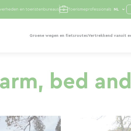
overheden en toeristenbureaus
Toerismeprofessionals
Groene wegen en fietsroutes
Vertrekkend vanuit e
arm, bed and