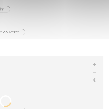
öhn
ne couverte