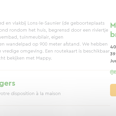
d en vlakbij Lons-le-Saunier (de geboorteplaats
M
rond rondom het huis, begrensd door een riviertje
b
wembad, tuinmeubilair, eigen
 een wandelpad op 900 meter afstand. We hebben
40
 vredige omgeving. Een routekaart is beschikbaar
39
ucht bekijken met Mappy.
Ju
igers