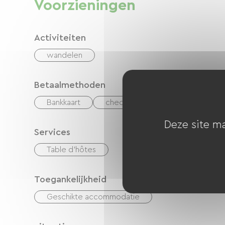
Voorzieningen
Activiteiten
wandelen
Betaalmethoden
Bankkaart
checks
Geld
Vakant
Deze site ma
Services
Table d'hôtes
Toegankelijkheid
Geschikte accommodatie