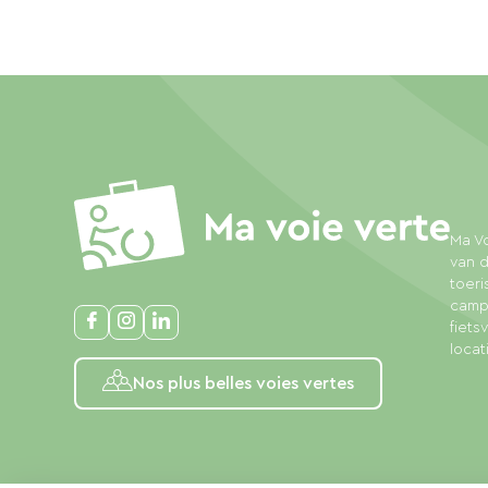
Ma Vo
van d
toeri
campi
fiet
locat
Nos plus belles voies vertes