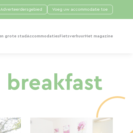
Adverteerdersgebied
Voeg uw accommodatie toe
en grote stad
Accommodaties
Fietsverhuur
Het magazine
 breakfast