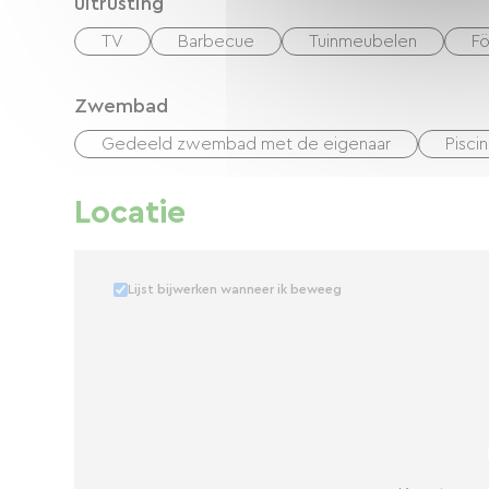
uitrusting
TV
Barbecue
Tuinmeubelen
F
Zwembad
Gedeeld zwembad met de eigenaar
Pisci
Locatie
Lijst bijwerken wanneer ik beweeg