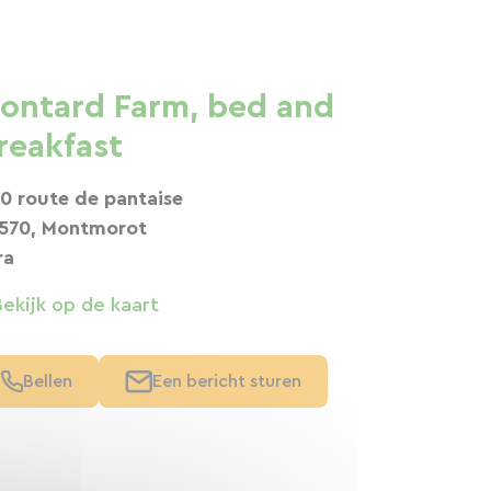
ontard Farm, bed and
reakfast
0 route de pantaise
570, Montmorot
ra
Bekijk op de kaart
Bellen
Een bericht sturen