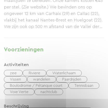
maaltijden te bereiden. Onze kamers kosten €45
per stel. (Zie website.) We bevinden ons op
ongeveer 12 km van Carhaix (29) en Callac (22),
vlakbij het kanaal Nantes-Brest en Huelgoat (22).
We zijn ook op 500 m afstand van de Vallei der
Heiligen en de Korenkloof.
Voorzieningen
Activiteiten
zee
Riviere
Waterlichaam
Vissen
wandelen
Paardrijden
Boulodrome / Pétanque court
Tennisbaan
Voie Verte
nachtclub
Beschrijving