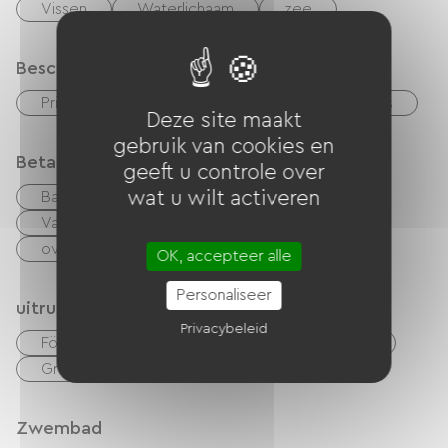
Vissen
Waterlichaam
zee
Beschrijving
Privé, omheind terrein
Garage
Terras
Deze site maakt
gebruik van cookies en
Betaalmethoden
geeft u controle over
wat u wilt activeren
Bankkaart
checks
Geld
Vakantiebonnen (ANCV)
Paypal
overdracht
OK, accepteer alle
Personaliseer
uitrusting
Privacybeleid
Föhn
Tuinmeubelen
TNT
TV
Gratis Wifi
Zwembad