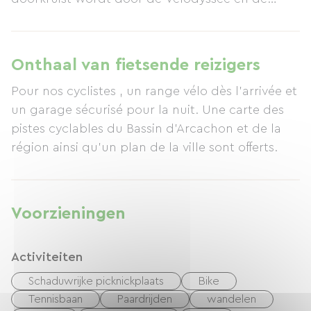
Grand Tour de Gironde. Elke
tweepersoonskamer (met een kingsize bed of
twee eenpersoonsbedden) heeft een balkon of
Onthaal van fietsende reizigers
terras met een tafel en stoelen, en een koelkast
Pour nos cyclistes , un range vélo dès l'arrivée et
om maaltijden te bereiden. Ons huis beschikt
un garage sécurisé pour la nuit. Une carte des
tevens over een beveiligde garage voor fietsen.
pistes cyclables du Bassin d'Arcachon et de la
région ainsi qu'un plan de la ville sont offerts.
Voorzieningen
Activiteiten
Schaduwrijke picknickplaats
Bike
Tennisbaan
Paardrijden
wandelen