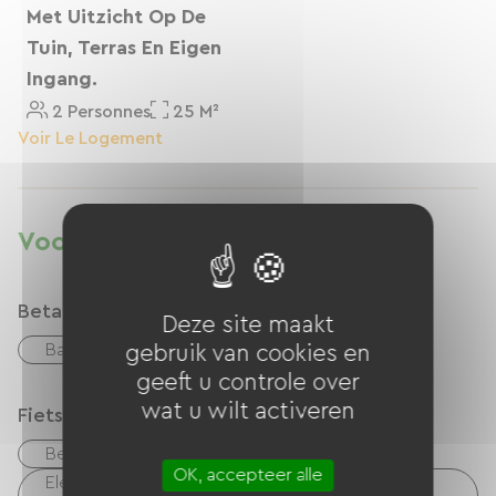
Met Uitzicht Op De
Tuin, Terras En Eigen
Ingang.
2 Personnes
25 M²
Voir Le Logement
Voorzieningen
Betaalmethoden
Deze site maakt
Bankkaart
checks
Geld
gebruik van cookies en
geeft u controle over
wat u wilt activeren
Fietsontvangstservice
Beveiligde fietsenstalling
OK, accepteer alle
Elektrisch laadpunt (voor e-bike-accu's, gps-