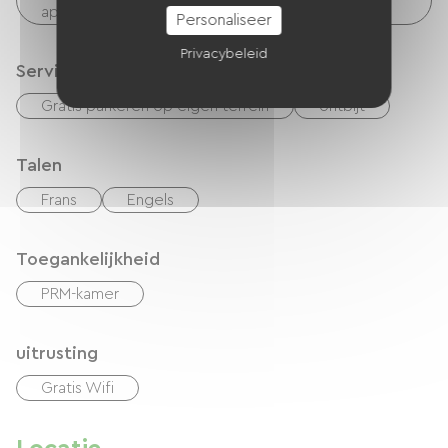
apparaten, enz.)
Personaliseer
Privacybeleid
Services
Gratis parkeren op eigen terrein
ontbijt
Talen
Frans
Engels
Toegankelijkheid
PRM-kamer
uitrusting
Gratis Wifi