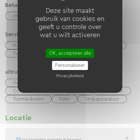
Betaalmethoden
bourguignonne.com/
Deze site maakt
checks
Geld
overdracht
gebruik van cookies en
geeft u controle over
Services
wat u wilt activeren
Huisdieren toegelaten
Lening van fietsen
OK, accepteer alle
Tv kamer
Personaliseer
uitrusting
Privacybeleid
Gratis Wifi
Internettoegang via kabel
Computer beschikbaar
TV
Barbecue
Tuinmeubelen
Föhn
Strijkapparatuur
Locatie
Lijst bijwerken wanneer ik beweeg